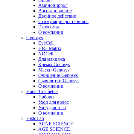
Аминопиррол
Восстановление
Двойное действие
Стимуляция роста волос
Экзосомы
О компании
Genosys
EyeCell
HR3 Matrix
NDCell
Для макияжа
Кремы Genosys
Маски Genosys
Очищение Genosys
Сыворотки Genosys
О компании
Hadat Cosmetics
Наборы
Уход для волос
Уход для тела
О компании
HistoLab
ACNE SCIENCE
AGE SCIENCE