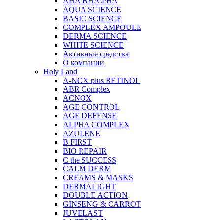
AHA\BHA\PHA
AQUA SCIENCE
BASIC SCIENCE
COMPLEX AMPOULE
DERMA SCIENCE
WHITE SCIENCE
Активные средства
О компании
Holy Land
A-NOX plus RETINOL
ABR Complex
ACNOX
AGE CONTROL
AGE DEFENSE
ALPHA COMPLEX
AZULENE
B FIRST
BIO REPAIR
C the SUCCESS
CALM DERM
CREAMS & MASKS
DERMALIGHT
DOUBLE ACTION
GINSENG & CARROT
JUVELAST