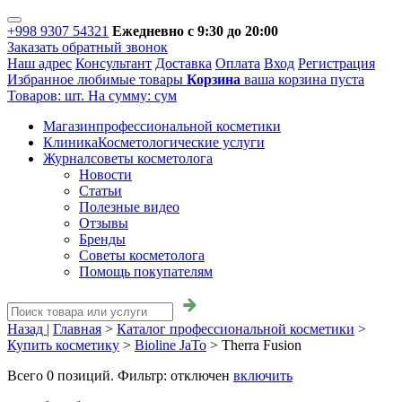
+998 9307 54321
Ежедневно с 9:30 до 20:00
Заказать обратный звонок
Наш адрес
Консультант
Доставка
Оплата
Вход
Регистрация
Избранное
любимые товары
Корзина
ваша корзина пуста
Товаров:
шт.
На сумму:
сум
Магазин
профессиональной косметики
Клиника
Косметологические услуги
Журнал
советы косметолога
Новости
Статьи
Полезные видео
Отзывы
Бренды
Советы косметолога
Помощь покупателям
Назад |
Главная
>
Каталог профессиональной косметики
>
Купить косметику
>
Bioline JaTo
>
Therra Fusion
Всего
0
позиций. Фильтр:
отключен
включить