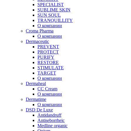
SPECIALIST
SUBLIME SKIN
SUN SOUL
TRANQUILLITY
О компании
Croma Pharma
О компании
Dermaceutic
PREVENT
PROTECT
PURIFY
RESTORE
STIMULATE
TARGET
О компании
Dermaheal
CC Cream
О компании
Dermatime
О компании
DSD De Luxe
Antidandruff
Antiseborrheic
Medline organic
Opium