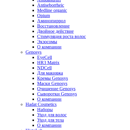
Antiseborrheic
Medline organic
Opium
Аминопиррол
Восстановление
Двойное действие
Стимуляция роста волос
Экзосомы
О компании
Genosys
EyeCell
HR3 Matrix
NDCell
Для макияжа
Кремы Genosys
Маски Genosys
Очищение Genosys
Сыворотки Genosys
О компании
Hadat Cosmetics
Наборы
Уход для волос
Уход для тела
О компании