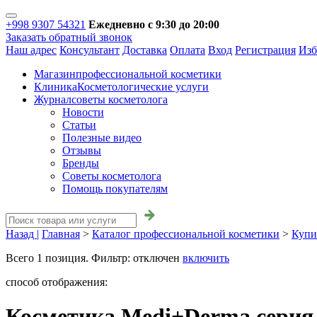
+998 9307 54321
Ежедневно с 9:30 до 20:00
Заказать обратный звонок
Наш адрес
Консультант
Доставка
Оплата
Вход
Регистрация
Изб
Магазин
профессиональной косметики
Клиника
Косметологические услуги
Журнал
советы косметолога
Новости
Статьи
Полезные видео
Отзывы
Бренды
Советы косметолога
Помощь покупателям
Назад |
Главная
>
Каталог профессиональной косметики
>
Купи
Всего
1
позиция. Фильтр:
отключен
включить
способ отображения:
Косметика Medi+Derma серия