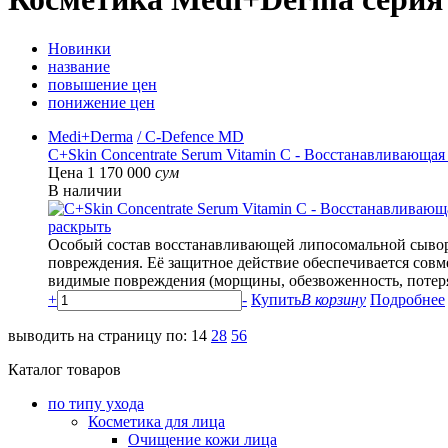
Новинки
название
повышение цен
понижение цен
Medi+Derma
/ C-Defence MD
C+Skin Concentrate Serum Vitamin C - Восстанавливающая
Цена 1 170 000
сум
В наличии
раскрыть
Особый состав восстанавливающей липосомальной сыворо
повреждения. Её защитное действие обеспечивается сов
видимые повреждения (морщины, обезвоженность, потеря 
+
-
Купить
В корзину
Подробнее
выводить на страницу по:
14
28
56
Каталог товаров
по типу ухода
Косметика для лица
Очищение кожи лица