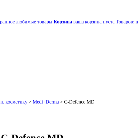
ранное
любимые товары
Корзина
ваша корзина пуста
Товаров:
ш
ть косметику
>
Medi+Derma
>
C-Defence MD
 C-Defence MD