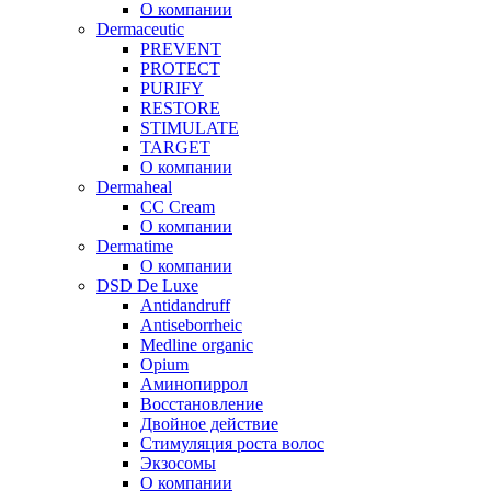
О компании
Dermaceutic
PREVENT
PROTECT
PURIFY
RESTORE
STIMULATE
TARGET
О компании
Dermaheal
CC Cream
О компании
Dermatime
О компании
DSD De Luxe
Antidandruff
Antiseborrheic
Medline organic
Opium
Аминопиррол
Восстановление
Двойное действие
Стимуляция роста волос
Экзосомы
О компании