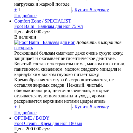
нагрузках и жаркой погоде.
+
-
Купить
В корзину
Подробнее
Comfort Zone
/ SPECIALIST
Foot Balm - Бальзам для ног 75 мл
Цена 468 000
сум
В наличии
Добавить в избранное
раскрыть
Роскошный бальзам смягчает даже очень сухую кожу,
защищает и оказывает антисептическое действие.
Богатый состав с экстрактом нима, маслом инка инчи,
пантенолом, скваланом, маслом сладкого миндаля и
карнаубским воском глубоко питает кожу.
Кремообразная текстура быстро впитывается, не
оставляя жирных следов. Нежный, чистый,
обволакивающий, цветочно-зелёный, который
отзывается чувством защиты и ухода, аромат
раскрывается верхними нотами цедры апель
+
-
Купить
В корзину
Подробнее
OPTIME
/ BODY
Foot Cream - Крем для ног 180 мл
Цена 200 000
сум