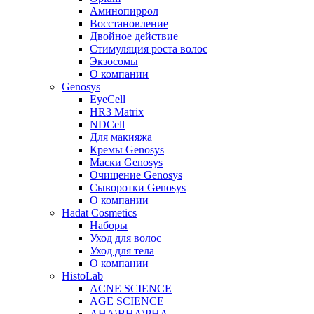
Аминопиррол
Восстановление
Двойное действие
Стимуляция роста волос
Экзосомы
О компании
Genosys
EyeCell
HR3 Matrix
NDCell
Для макияжа
Кремы Genosys
Маски Genosys
Очищение Genosys
Сыворотки Genosys
О компании
Hadat Cosmetics
Наборы
Уход для волос
Уход для тела
О компании
HistoLab
ACNE SCIENCE
AGE SCIENCE
AHA\BHA\PHA