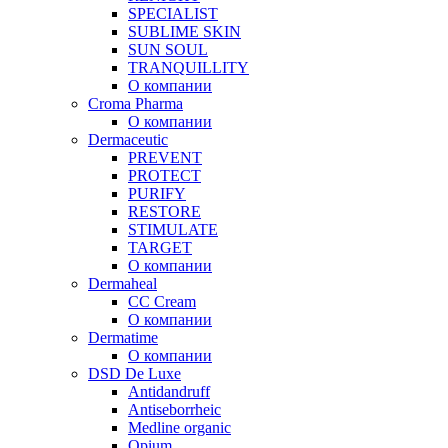
SPECIALIST
SUBLIME SKIN
SUN SOUL
TRANQUILLITY
О компании
Croma Pharma
О компании
Dermaceutic
PREVENT
PROTECT
PURIFY
RESTORE
STIMULATE
TARGET
О компании
Dermaheal
CC Cream
О компании
Dermatime
О компании
DSD De Luxe
Antidandruff
Antiseborrheic
Medline organic
Opium