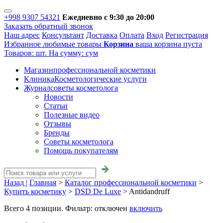
+998 9307 54321
Ежедневно с 9:30 до 20:00
Заказать обратный звонок
Наш адрес
Консультант
Доставка
Оплата
Вход
Регистрация
Избранное
любимые товары
Корзина
ваша корзина пуста
Товаров:
шт.
На сумму:
сум
Магазин
профессиональной косметики
Клиника
Косметологические услуги
Журнал
советы косметолога
Новости
Статьи
Полезные видео
Отзывы
Бренды
Советы косметолога
Помощь покупателям
Назад |
Главная
>
Каталог профессиональной косметики
>
Купить косметику
>
DSD De Luxe
>
Antidandruff
Всего
4
позиции. Фильтр:
отключен
включить