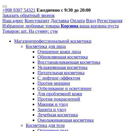
+998 9307 54321
Ежедневно с 9:30 до 20:00
Заказать обратный звонок
Наш адрес
Консультант
Доставка
Оплата
Вход
Регистрация
Избранное
любимые товары
Корзина
ваша корзина пуста
Товаров:
шт.
На сумму:
сум
Магазин
профессиональной косметики
Косметика для лица
Очищение кожи лица
Обновляющая косметика
Восстанавливающая косметика
Увлажняющая косметика
Питательная косметика
С лифтинг-эффектом
Против морщин
Отбеливание и осветление
Для проблемной кожи
Против покраснений
Макияж и уход
Защита и уход
Лечебная косметика
Омолаживающая косметика
Косметика для тела
Очищение тела