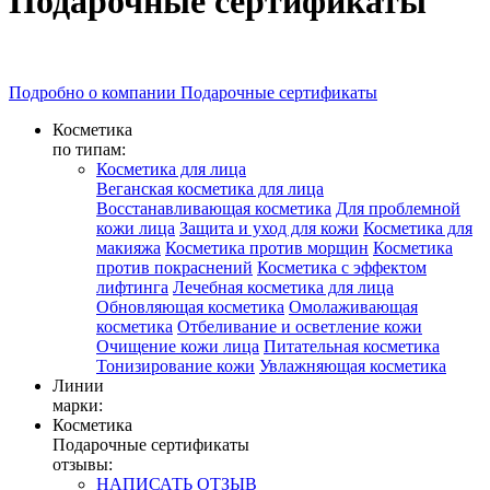
Подарочные сертификаты
Подробно о компании Подарочные сертификаты
Косметика
по типам:
Косметика для лица
Веганская косметика для лица
Восстанавливающая косметика
Для проблемной
кожи лица
Защита и уход для кожи
Косметика для
макияжа
Косметика против морщин
Косметика
против покраснений
Косметика с эффектом
лифтинга
Лечебная косметика для лица
Обновляющая косметика
Омолаживающая
косметика
Отбеливание и осветление кожи
Очищение кожи лица
Питательная косметика
Тонизирование кожи
Увлажняющая косметика
Линии
марки:
Косметика
Подарочные сертификаты
отзывы:
НАПИСАТЬ ОТЗЫВ