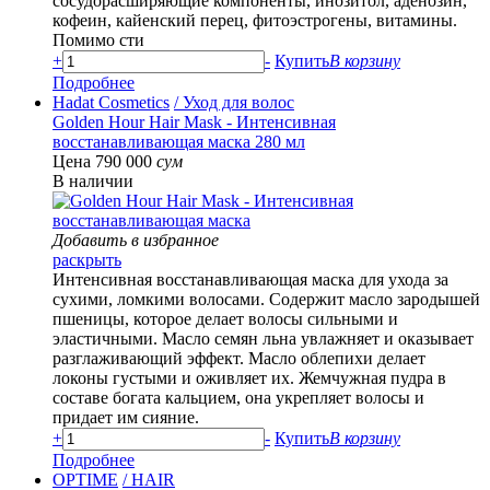
сосудорасширяющие компоненты, инозитол, аденозин,
кофеин, кайенский перец, фитоэстрогены, витамины.
Помимо сти
+
-
Купить
В корзину
Подробнее
Hadat Cosmetics
/ Уход для волос
Golden Hour Hair Mask - Интенсивная
восстанавливающая маска 280 мл
Цена 790 000
сум
В наличии
Добавить в избранное
раскрыть
Интенсивная восстанавливающая маска для ухода за
сухими, ломкими волосами. Содержит масло зародышей
пшеницы, которое делает волосы сильными и
эластичными. Масло семян льна увлажняет и оказывает
разглаживающий эффект. Масло облепихи делает
локоны густыми и оживляет их. Жемчужная пудра в
составе богата кальцием, она укрепляет волосы и
придает им сияние.
+
-
Купить
В корзину
Подробнее
OPTIME
/ HAIR