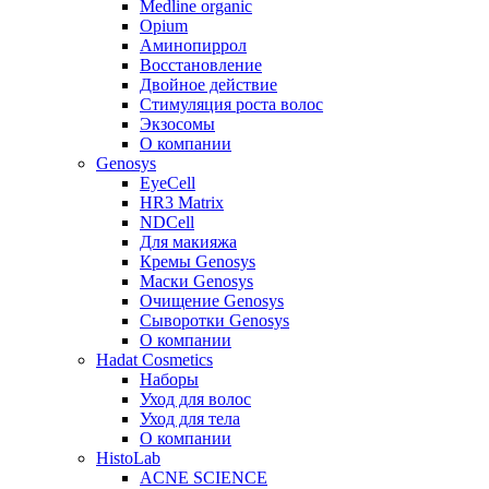
Medline organic
Opium
Аминопиррол
Восстановление
Двойное действие
Стимуляция роста волос
Экзосомы
О компании
Genosys
EyeCell
HR3 Matrix
NDCell
Для макияжа
Кремы Genosys
Маски Genosys
Очищение Genosys
Сыворотки Genosys
О компании
Hadat Cosmetics
Наборы
Уход для волос
Уход для тела
О компании
HistoLab
ACNE SCIENCE