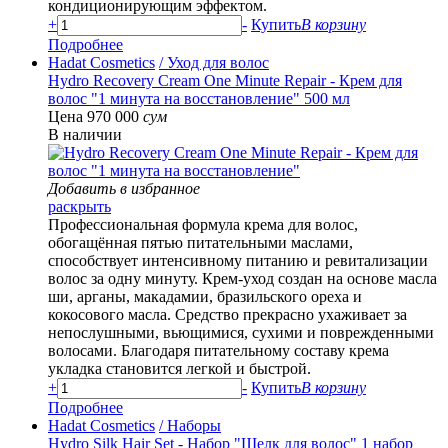
кондиционирующим эффектом.
+
-
Купить
В корзину
Подробнее
Hadat Cosmetics
/ Уход для волос
Hydro Recovery Cream One Minute Repair - Крем для
волос "1 минута на восстановление" 500 мл
Цена 970 000
сум
В наличии
Добавить в избранное
раскрыть
Профессиональная формула крема для волос,
обогащённая пятью питательными маслами,
способствует интенсивному питанию и ревитализации
волос за одну минуту. Крем-уход создан на основе масла
ши, арганы, макадамии, бразильского ореха и
кокосового масла. Средство прекрасно ухаживает за
непослушными, вьющимися, сухими и поврежденными
волосами. Благодаря питательному составу крема
укладка становится легкой и быстрой.
+
-
Купить
В корзину
Подробнее
Hadat Cosmetics
/ Наборы
Hydro Silk Hair Set - Набор "Шелк для волос" 1 набор