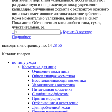
центеллы и портулака успокаивают, восстанавливают
раздраженную и поврежденную кожу, укрепляют
капилляры. Улучшенная формула с экстрактом красного
вина оказывает мощное антиоксидантное действие.
Кожа моментально увлажнена, наполнена и сияет.
Показания: Обезвоженная кожа любого типа, сухая,
чувствительная, ра
+
-
Купить
В корзину
Подробнее
выводить на страницу по:
14
28
56
Каталог товаров
по типу ухода
Косметика для лица
Очищение кожи лица
Обновляющая косметика
Восстанавливающая косметика
Увлажняющая косметика
Питательная косметика
С лифтинг-эффектом
Против морщин
Отбеливание и осветление
Для проблемной кожи
Против покраснений