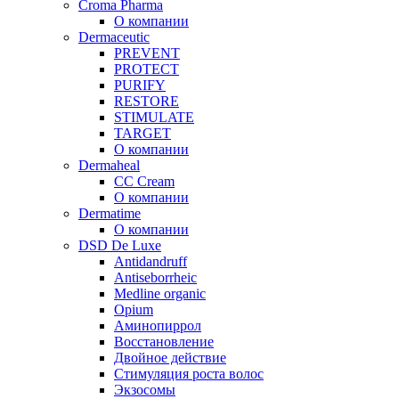
Croma Pharma
О компании
Dermaceutic
PREVENT
PROTECT
PURIFY
RESTORE
STIMULATE
TARGET
О компании
Dermaheal
CC Cream
О компании
Dermatime
О компании
DSD De Luxe
Antidandruff
Antiseborrheic
Medline organic
Opium
Аминопиррол
Восстановление
Двойное действие
Стимуляция роста волос
Экзосомы