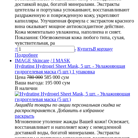
доставкой воды, богатой минералами. Экстракты
центеллы и портулака успокаивают, восстанавливают
раздраженную и поврежденную кожу, укрепляют
капилляры. Улучшенная формула с экстрактом красного
вина оказывает мощное антиоксидантное действие.
Кожа моментально увлажнена, наполнена и сияет.
Показания: Обезвоженная кожа любого типа, сухая,
чувствительная, ра
+
-
Купить
В корзину
Подробнее
IMAGE Skincare
/ I MASK
Hydrating Hydrogel Sheet Mask, 5 шт. - Увлажняющая
гидрогелевая маска (5 шт.) 1 упаковка
Цена
780 000
585 000
сум
Ваша выгода: 195 000 сум
В наличии
Акция
На товары по акции персональная скидка не
распространяется.
Добавить в избранное
раскрыть
Мгновенное утоление жажды Вашей кожи! Освежает,
восстанавливает и наполняет кожу с немедленной
доставкой воды, богатой минералами. Экстракты