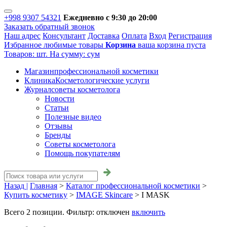
+998 9307 54321
Ежедневно с 9:30 до 20:00
Заказать обратный звонок
Наш адрес
Консультант
Доставка
Оплата
Вход
Регистрация
Избранное
любимые товары
Корзина
ваша корзина пуста
Товаров:
шт.
На сумму:
сум
Магазин
профессиональной косметики
Клиника
Косметологические услуги
Журнал
советы косметолога
Новости
Статьи
Полезные видео
Отзывы
Бренды
Советы косметолога
Помощь покупателям
Назад |
Главная
>
Каталог профессиональной косметики
>
Купить косметику
>
IMAGE Skincare
>
I MASK
Всего
2
позиции. Фильтр:
отключен
включить