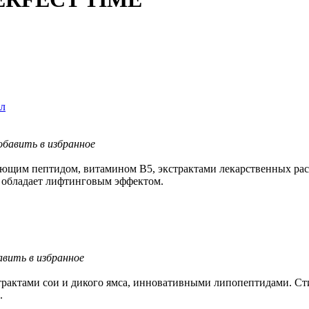
мл
обавить в избранное
ующим пептидом, витамином В5, экстрактами лекарственных р
 обладает лифтинговым эффектом.
авить в избранное
рактами сои и дикого ямса, инновативными липопептидами. Сти
.