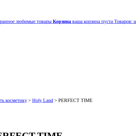
ранное
любимые товары
Корзина
ваша корзина пуста
Товаров:
ш
ть косметику
>
Holy Land
>
PERFECT TIME
 PERFECT TIME