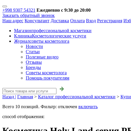
+998 9307 54321
Ежедневно с 9:30 до 20:00
Заказать обратный звонок
Наш адрес
Консультант
Доставка
Оплата
Вход
Регистрация
Изб
Магазин
профессиональной косметики
Клиника
Косметологические услуги
Журнал
советы косметолога
Новости
Статьи
Полезные видео
Отзывы
Бренды
Советы косметолога
Помощь покупателям
Назад |
Главная
>
Каталог профессиональной косметики
>
Купи
Всего
10
позиций. Фильтр:
отключен
включить
способ отображения:
Косметика Holy Land серия