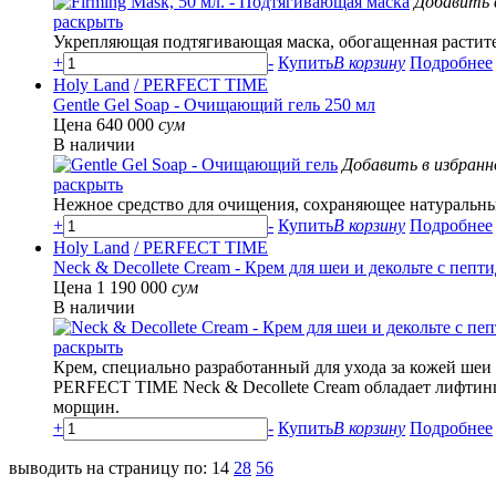
Добавить 
раскрыть
Укрепляющая подтягивающая маска, обогащенная растит
+
-
Купить
В корзину
Подробнее
Holy Land
/ PERFECT TIME
Gentle Gel Soap - Очищающий гель 250 мл
Цена 640 000
сум
В наличии
Добавить в избранн
раскрыть
Нежное средство для очищения, сохраняющее натуральны
+
-
Купить
В корзину
Подробнее
Holy Land
/ PERFECT TIME
Neck & Decollete Cream - Крем для шеи и декольте с пепт
Цена 1 190 000
сум
В наличии
раскрыть
Крем, специально разработанный для ухода за кожей шеи
PERFECT TIME Neck & Decollete Cream обладает лифтинг-
морщин.
+
-
Купить
В корзину
Подробнее
выводить на страницу по:
14
28
56