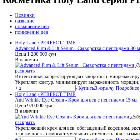
Новинки
название
повышение цен
понижение цен
Holy Land
/ PERFECT TIME
Advanced Firm & Lift Serum - Сыворотка с пептидами 30 
Цена 1 280 000
сум
В наличии
Д
раскрыть
Интенсивная корректирующая сыворотка с миорелаксир
Укрепляет контур, минимизирует выраженность морщин,
+
-
Купить
В корзину
Подробнее
Holy Land
/ PERFECT TIME
Anti Wrinkle Eye Cream - Крем для век с пептидами 15 мл
Цена 970 000
сум
В наличии
Доб
раскрыть
Укрепляющий крем для век, обогащенный кофеином, экст
эластичность, помогает уменьшить отечность под глазами
+
-
Купить
В корзину
Подробнее