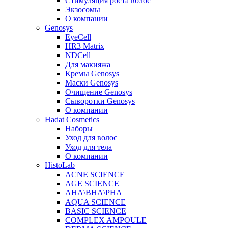
Стимуляция роста волос
Экзосомы
О компании
Genosys
EyeCell
HR3 Matrix
NDCell
Для макияжа
Кремы Genosys
Маски Genosys
Очищение Genosys
Сыворотки Genosys
О компании
Hadat Cosmetics
Наборы
Уход для волос
Уход для тела
О компании
HistoLab
ACNE SCIENCE
AGE SCIENCE
AHA\BHA\PHA
AQUA SCIENCE
BASIC SCIENCE
COMPLEX AMPOULE