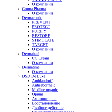
О компании
Croma Pharma
О компании
Dermaceutic
PREVENT
PROTECT
PURIFY
RESTORE
STIMULATE
TARGET
О компании
Dermaheal
CC Cream
О компании
Dermatime
О компании
DSD De Luxe
Antidandruff
Antiseborrheic
Medline organic
Opium
Аминопиррол
Восстановление
Двойное действие