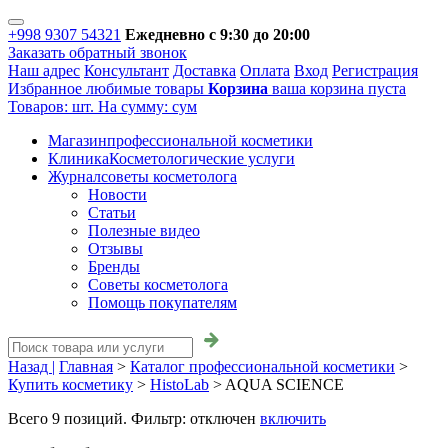
+998 9307 54321
Ежедневно с 9:30 до 20:00
Заказать обратный звонок
Наш адрес
Консультант
Доставка
Оплата
Вход
Регистрация
Избранное
любимые товары
Корзина
ваша корзина пуста
Товаров:
шт.
На сумму:
сум
Магазин
профессиональной косметики
Клиника
Косметологические услуги
Журнал
советы косметолога
Новости
Статьи
Полезные видео
Отзывы
Бренды
Советы косметолога
Помощь покупателям
Назад |
Главная
>
Каталог профессиональной косметики
>
Купить косметику
>
HistoLab
>
AQUA SCIENCE
Всего
9
позиций. Фильтр:
отключен
включить