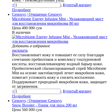
кожи. - Некомедогенный уход.
+
-
Купить
В корзину
Подробнее
Genosys
/ Очищение Genosys
Microbiome Energy Infusing Mist - Увлажняющий мист
для восстановления микробиома 80 мл
Цена 490 000
сум
В наличии
Добавить в избранное
раскрыть
Восстанавливает кожу и повышает ее силу благодаря
сочетанию пребиотиков и комплексу гиалуроновой
кислоты, восстанавливающему водный барьер кожи.
Пробиотический сбалансированный спрей Microbiome
Mist на основе лактобактерий лечит микробиом кожи,
помогает успокоить кожу и снизить воспаление.
Поддерживает природный микробиом кожи, защищает
от загрязнения.
+
-
Купить
В корзину
Подробнее
Genosys
/ Очищение Genosys
Snow Booster - Тоник для лица 200 мл
Цена 560 000
сум