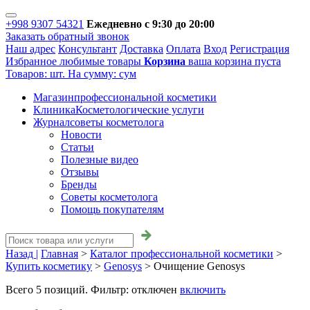
+998 9307 54321
Ежедневно с 9:30 до 20:00
Заказать обратный звонок
Наш адрес
Консультант
Доставка
Оплата
Вход
Регистрация
Избранное
любимые товары
Корзина
ваша корзина пуста
Товаров:
шт.
На сумму:
сум
Магазин
профессиональной косметики
Клиника
Косметологические услуги
Журнал
советы косметолога
Новости
Статьи
Полезные видео
Отзывы
Бренды
Советы косметолога
Помощь покупателям
Назад |
Главная
>
Каталог профессиональной косметики
>
Купить косметику
>
Genosys
>
Очищение Genosys
Всего
5
позиций. Фильтр:
отключен
включить