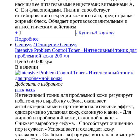
насыщая ее питательными веществами: витаминами А,
С, Е и флавоноидами. Пилинг способствует
ингибированию секреции кожного сала, предотвращая
жирный блеск. Обладает противовоспалительным и
антисептическим действием
+
-
Купить
В корзину
Подробнее
Genosys
/ Очищение Genosys
Intensive Problem Control Toner - Интенсивный тоник для
проблемной кожи 200 мл
Цена 650 000
сум
В наличии
Добавить в избранное
раскрыть
Интенсивный тоник для проблемной кожи регулирует
избыточную выработку себума, оказывает
антибактериальный и противовоспалительный эффект,
одновременно увлажняя кожу, склонную к акне. - Для
жирной и проблемной кожи, склонной к акне. -
Снижает выработку себума. - Способствует очищению
пор и сужает. - Успокаивает и охлаждает кожу,
увлажняет. - Слабокислая формула, восстанавливает pH