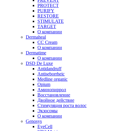
PREVENT
PROTECT
PURIFY
RESTORE
STIMULATE
TARGET
О компании
Dermaheal
CC Cream
О компании
Dermatime
О компании
DSD De Luxe
Antidandruff
Antiseborrheic
Medline organic
Opium
Аминопиррол
Восстановление
Двойное действие
Стимуляция роста волос
Экзосомы
О компании
Genosys
EyeCell