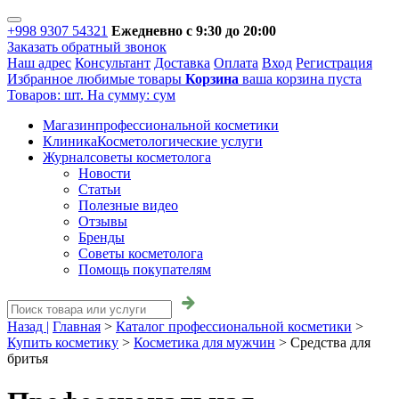
+998 9307 54321
Ежедневно с 9:30 до 20:00
Заказать обратный звонок
Наш адрес
Консультант
Доставка
Оплата
Вход
Регистрация
Избранное
любимые товары
Корзина
ваша корзина пуста
Товаров:
шт.
На сумму:
сум
Магазин
профессиональной косметики
Клиника
Косметологические услуги
Журнал
советы косметолога
Новости
Статьи
Полезные видео
Отзывы
Бренды
Советы косметолога
Помощь покупателям
Назад |
Главная
>
Каталог профессиональной косметики
>
Купить косметику
>
Косметика для мужчин
>
Средства для
бритья