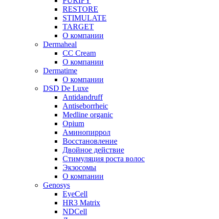
PURIFY
RESTORE
STIMULATE
TARGET
О компании
Dermaheal
CC Cream
О компании
Dermatime
О компании
DSD De Luxe
Antidandruff
Antiseborrheic
Medline organic
Opium
Аминопиррол
Восстановление
Двойное действие
Стимуляция роста волос
Экзосомы
О компании
Genosys
EyeCell
HR3 Matrix
NDCell