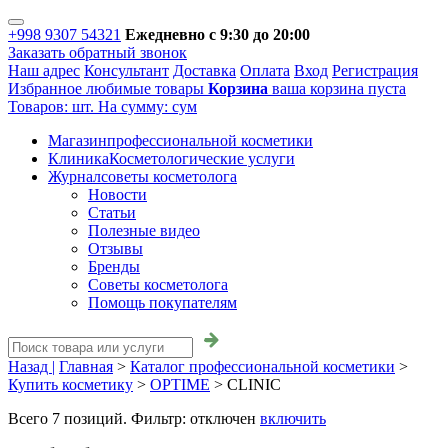
+998 9307 54321
Ежедневно с 9:30 до 20:00
Заказать обратный звонок
Наш адрес
Консультант
Доставка
Оплата
Вход
Регистрация
Избранное
любимые товары
Корзина
ваша корзина пуста
Товаров:
шт.
На сумму:
сум
Магазин
профессиональной косметики
Клиника
Косметологические услуги
Журнал
советы косметолога
Новости
Статьи
Полезные видео
Отзывы
Бренды
Советы косметолога
Помощь покупателям
Назад |
Главная
>
Каталог профессиональной косметики
>
Купить косметику
>
OPTIME
>
CLINIC
Всего
7
позиций. Фильтр:
отключен
включить