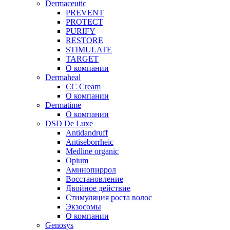
Dermaceutic
PREVENT
PROTECT
PURIFY
RESTORE
STIMULATE
TARGET
О компании
Dermaheal
CC Cream
О компании
Dermatime
О компании
DSD De Luxe
Antidandruff
Antiseborrheic
Medline organic
Opium
Аминопиррол
Восстановление
Двойное действие
Стимуляция роста волос
Экзосомы
О компании
Genosys