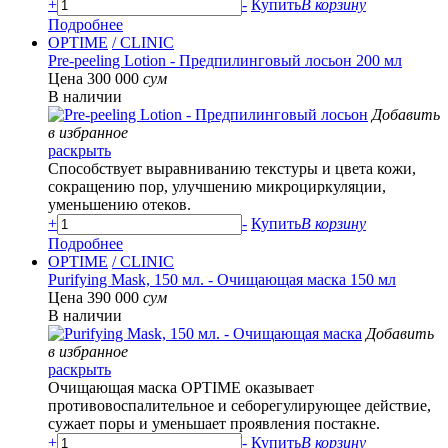
+
-
Купить
В корзину
Подробнее
OPTIME
/ CLINIC
Pre-peeling Lotion - Предпилинговый лосьон 200 мл
Цена 300 000
сум
В наличии
Добавить
в избранное
раскрыть
Способствует выравниванию текстуры и цвета кожи,
сокращению пор, улучшению микроциркуляции,
уменьшению отеков.
+
-
Купить
В корзину
Подробнее
OPTIME
/ CLINIC
Purifying Mask, 150 мл. - Очищающая маска 150 мл
Цена 390 000
сум
В наличии
Добавить
в избранное
раскрыть
Очищающая маска OPTIME оказывает
противовоспалительное и себорегулирующее действие,
сужает поры и уменьшает проявления постакне.
+
-
Купить
В корзину