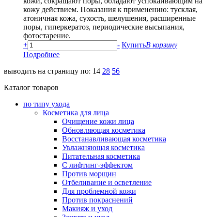
кожи, сокращают поры, обладают успокаивающим на
кожу действием. Показания к применению: тусклая,
атоничная кожа, сухость, шелушения, расширенные
поры, гиперкератоз, периодические высыпания,
фотостарение.
+
-
Купить
В корзину
Подробнее
выводить на страницу по:
14
28
56
Каталог товаров
по типу ухода
Косметика для лица
Очищение кожи лица
Обновляющая косметика
Восстанавливающая косметика
Увлажняющая косметика
Питательная косметика
С лифтинг-эффектом
Против морщин
Отбеливание и осветление
Для проблемной кожи
Против покраснений
Макияж и уход