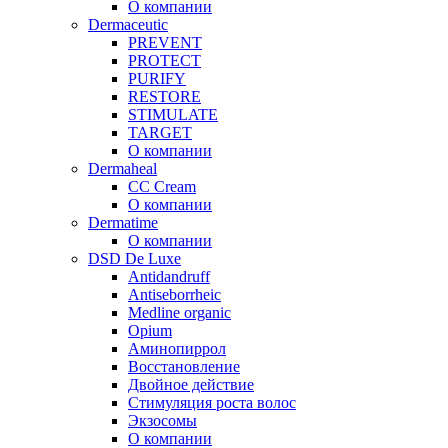
О компании
Dermaceutic
PREVENT
PROTECT
PURIFY
RESTORE
STIMULATE
TARGET
О компании
Dermaheal
CC Cream
О компании
Dermatime
О компании
DSD De Luxe
Antidandruff
Antiseborrheic
Medline organic
Opium
Аминопиррол
Восстановление
Двойное действие
Стимуляция роста волос
Экзосомы
О компании