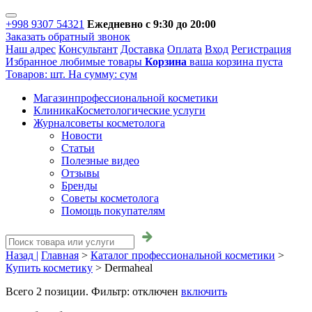
+998 9307 54321
Ежедневно с 9:30 до 20:00
Заказать обратный звонок
Наш адрес
Консультант
Доставка
Оплата
Вход
Регистрация
Избранное
любимые товары
Корзина
ваша корзина пуста
Товаров:
шт.
На сумму:
сум
Магазин
профессиональной косметики
Клиника
Косметологические услуги
Журнал
советы косметолога
Новости
Статьи
Полезные видео
Отзывы
Бренды
Советы косметолога
Помощь покупателям
Назад |
Главная
>
Каталог профессиональной косметики
>
Купить косметику
>
Dermaheal
Всего
2
позиции. Фильтр:
отключен
включить