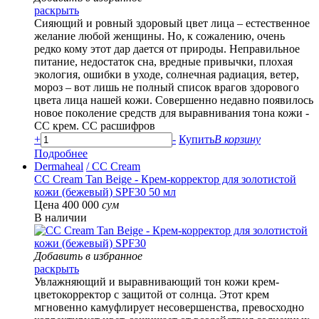
раскрыть
Сияющий и ровный здоровый цвет лица – естественное
желание любой женщины. Но, к сожалению, очень
редко кому этот дар дается от природы. Неправильное
питание, недостаток сна, вредные привычки, плохая
экология, ошибки в уходе, солнечная радиация, ветер,
мороз – вот лишь не полный список врагов здорового
цвета лица нашей кожи. Совершенно недавно появилось
новое поколение средств для выравнивания тона кожи -
СС крем. СС расшифров
+
-
Купить
В корзину
Подробнее
Dermaheal
/ CC Cream
СС Cream Tan Beige - Крем-корректор для золотистой
кожи (бежевый) SPF30 50 мл
Цена 400 000
сум
В наличии
Добавить в избранное
раскрыть
Увлажняющий и выравнивающий тон кожи крем-
цветокорректор с защитой от солнца. Этот крем
мгновенно камуфлирует несовершенства, превосходно