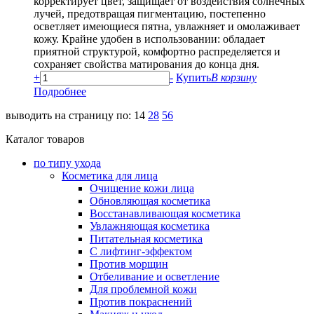
корректирует цвет, защищает от воздействия солнечных
лучей, предотвращая пигментацию, постепенно
осветляет имеющиеся пятна, увлажняет и омолаживает
кожу. Крайне удобен в использовании: обладает
приятной структурой, комфортно распределяется и
сохраняет свойства матирования до конца дня.
+
-
Купить
В корзину
Подробнее
выводить на страницу по:
14
28
56
Каталог товаров
по типу ухода
Косметика для лица
Очищение кожи лица
Обновляющая косметика
Восстанавливающая косметика
Увлажняющая косметика
Питательная косметика
С лифтинг-эффектом
Против морщин
Отбеливание и осветление
Для проблемной кожи
Против покраснений