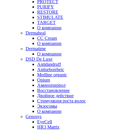
PROTECT
PURIFY
RESTORE
STIMULATE
TARGET
О компании
Dermaheal
CC Cream
О компании
Dermatime
О компании
DSD De Luxe
Antidandruff
Antiseborrheic
Medline organic
Opium
Аминопиррол
Восстановление
Двойное действие
Стимуляция роста волос
Экзосомы
О компании
Genosys
EyeCell
HR3 Matrix