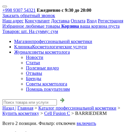
+998 9307 54321
Ежедневно с 9:30 до 20:00
Заказать обратный звонок
Наш адрес
Консультант
Доставка
Оплата
Вход
Регистрация
Избранное
любимые товары
Корзина
ваша корзина пуста
Товаров:
шт.
На сумму:
сум
Магазин
профессиональной косметики
Клиника
Косметологические услуги
Журнал
советы косметолога
Новости
Статьи
Полезные видео
Отзывы
Бренды
Советы косметолога
Помощь покупателям
Назад |
Главная
>
Каталог профессиональной косметики
>
Купить косметику
>
Cell Fusion C
>
BARRIEDERM
Всего
2
позиции. Фильтр:
отключен
включить