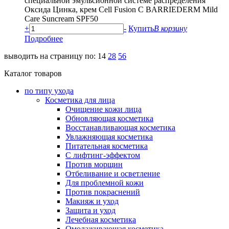
специальной эмульсионной системе распределения
Оксида Цинка, крем Cell Fusion C BARRIEDERM Mild
Care Suncream SPF50
+
-
Купить
В корзину
Подробнее
выводить на страницу по:
14
28
56
Каталог товаров
по типу ухода
Косметика для лица
Очищение кожи лица
Обновляющая косметика
Восстанавливающая косметика
Увлажняющая косметика
Питательная косметика
С лифтинг-эффектом
Против морщин
Отбеливание и осветление
Для проблемной кожи
Против покраснений
Макияж и уход
Защита и уход
Лечебная косметика
Омолаживающая косметика