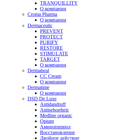
TRANQUILLITY
О компании
Croma Pharma
О компании
Dermaceutic
PREVENT
PROTECT
PURIFY
RESTORE
STIMULATE
TARGET
О компании
Dermaheal
CC Cream
О компании
Dermatime
О компании
DSD De Luxe
Antidandruff
Antiseborrheic
Medline organic
Opium
Аминопиррол
Восстановление
Двойное действие