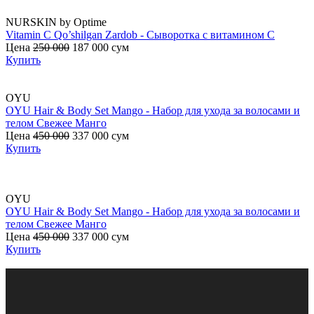
NURSKIN by Optime
Vitamin C Qo’shilgan Zardob - Сыворотка с витамином С
Y
Цена
250 000
187 000
сум
Купить
OYU
OYU Hair & Body Set Mango - Набор для ухода за волосами и
O
телом Свежее Манго
в
Цена
450 000
337 000
сум
Купить
OYU
OYU Hair & Body Set Mango - Набор для ухода за волосами и
O
телом Свежее Манго
в
Цена
450 000
337 000
сум
Купить