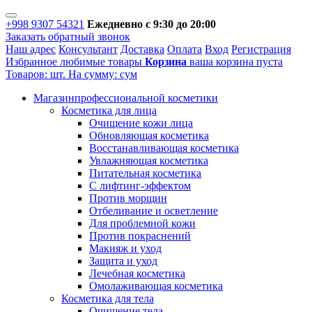
+998 9307 54321
Ежедневно с 9:30 до 20:00
Заказать обратный звонок
Наш адрес
Консультант
Доставка
Оплата
Вход
Регистрация
Избранное
любимые товары
Корзина
ваша корзина пуста
Товаров:
шт.
На сумму:
сум
Магазин
профессиональной косметики
Косметика для лица
Очищение кожи лица
Обновляющая косметика
Восстанавливающая косметика
Увлажняющая косметика
Питательная косметика
С лифтинг-эффектом
Против морщин
Отбеливание и осветление
Для проблемной кожи
Против покраснений
Макияж и уход
Защита и уход
Лечебная косметика
Омолаживающая косметика
Косметика для тела
Очищение тела