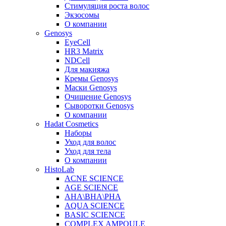
Стимуляция роста волос
Экзосомы
О компании
Genosys
EyeCell
HR3 Matrix
NDCell
Для макияжа
Кремы Genosys
Маски Genosys
Очищение Genosys
Сыворотки Genosys
О компании
Hadat Cosmetics
Наборы
Уход для волос
Уход для тела
О компании
HistoLab
ACNE SCIENCE
AGE SCIENCE
AHA\BHA\PHA
AQUA SCIENCE
BASIC SCIENCE
COMPLEX AMPOULE