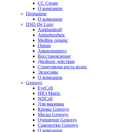
CC Cream
О компании
Dermatime
О компании
DSD De Luxe
Antidandruff
Antiseborrheic
Medline organic
Opium
Аминопиррол
Восстановление
Двойное действие
Стимуляция роста волос
Экзосомы
О компании
Genosys
EyeCell
HR3 Matrix
NDCell
Для макияжа
Кремы Genosys
Маски Genosys
Очищение Genosys
Сыворотки Genosys
О компании