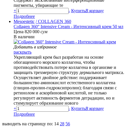
Содержит эксклюзивные интерференционные
пигменты, убирающие те
+
-
Купить
В корзину
Подробнее
Mesoestetic
/ COLLAGEN 360
Collagen 360° Intensive Cream - Интенсивный крем 50 мл
Цена 820 000
сум
В наличии
Добавить в избранное
раскрыть
Укрепляющий крем был разработан на основе
обогащенного морского коллагена, чтобы
противодействовать потере коллагена в организме и
защищать трехмерную структуру дермального матрикса.
Осуществляет двойное действие: поддерживает
большинство аминокислот естественного коллагена
(глицин-пролин-гидроксипролин); благодаря связи с
ретинолом и аскорбиновой кислотой, не только
регулирует активность ферментов деградации, но и
стимулирует образование нового
+
-
Купить
В корзину
Подробнее
выводить на страницу по:
14
28
56