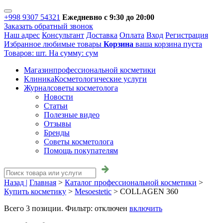
+998 9307 54321
Ежедневно с 9:30 до 20:00
Заказать обратный звонок
Наш адрес
Консультант
Доставка
Оплата
Вход
Регистрация
Избранное
любимые товары
Корзина
ваша корзина пуста
Товаров:
шт.
На сумму:
сум
Магазин
профессиональной косметики
Клиника
Косметологические услуги
Журнал
советы косметолога
Новости
Статьи
Полезные видео
Отзывы
Бренды
Советы косметолога
Помощь покупателям
Назад |
Главная
>
Каталог профессиональной косметики
>
Купить косметику
>
Mesoestetic
>
COLLAGEN 360
Всего
3
позиции. Фильтр:
отключен
включить