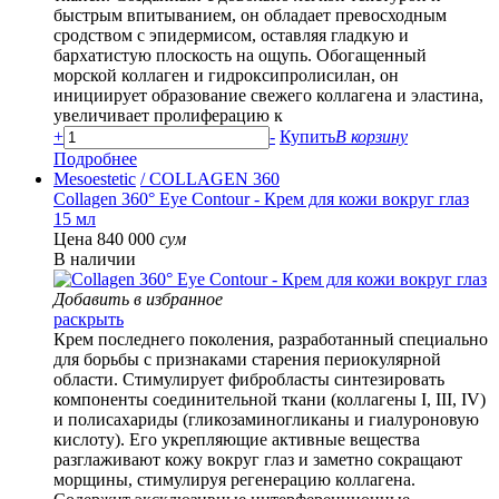
быстрым впитыванием, он обладает превосходным
сродством с эпидермисом, оставляя гладкую и
бархатистую плоскость на ощупь. Обогащенный
морской коллаген и гидроксипролисилан, он
инициирует образование свежего коллагена и эластина,
увеличивает пролиферацию к
+
-
Купить
В корзину
Подробнее
Mesoestetic
/ COLLAGEN 360
Collagen 360° Eye Contour - Крем для кожи вокруг глаз
15 мл
Цена 840 000
сум
В наличии
Добавить в избранное
раскрыть
Крем последнего поколения, разработанный специально
для борьбы с признаками старения периокулярной
области. Стимулирует фибробласты синтезировать
компоненты соединительной ткани (коллагены I, III, IV)
и полисахариды (гликозаминогликаны и гиалуроновую
кислоту). Его укрепляющие активные вещества
разглаживают кожу вокруг глаз и заметно сокращают
морщины, стимулируя регенерацию коллагена.