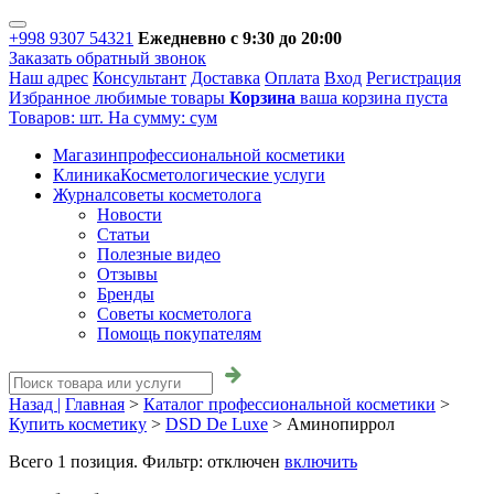
+998 9307 54321
Ежедневно с 9:30 до 20:00
Заказать обратный звонок
Наш адрес
Консультант
Доставка
Оплата
Вход
Регистрация
Избранное
любимые товары
Корзина
ваша корзина пуста
Товаров:
шт.
На сумму:
сум
Магазин
профессиональной косметики
Клиника
Косметологические услуги
Журнал
советы косметолога
Новости
Статьи
Полезные видео
Отзывы
Бренды
Советы косметолога
Помощь покупателям
Назад |
Главная
>
Каталог профессиональной косметики
>
Купить косметику
>
DSD De Luxe
>
Аминопиррол
Всего
1
позиция. Фильтр:
отключен
включить