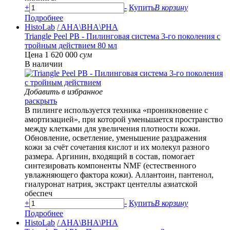
+
-
Купить
В корзину
Подробнее
HistoLab
/ AHA\BHA\PHA
Triangle Peel РB - Пилинговая система 3-го поколения с
тройным действием 80 мл
Цена 1 620 000
сум
В наличии
Добавить в избранное
раскрыть
В пилинге используется техника «проникновение с
амортизацией», при которой уменьшается пространство
между клетками для увеличения плотности кожи.
Обновление, осветление, уменьшение раздражения
кожи за счёт сочетания кислот и их молекул разного
размера. Аргинин, входящий в состав, помогает
синтезировать компоненты NMF (естественного
увлажняющего фактора кожи). Аллантоин, пантенол,
гиалуронат натрия, экстракт центеллы азиатской
обеспеч
+
-
Купить
В корзину
Подробнее
HistoLab
/ AHA\BHA\PHA