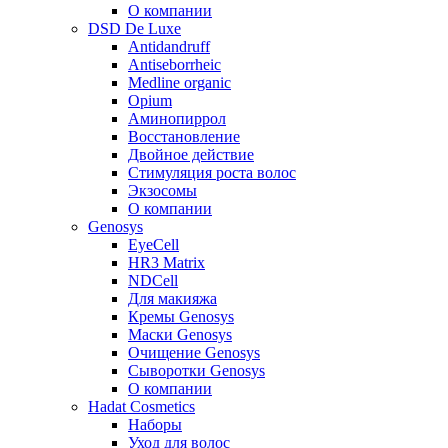
О компании
DSD De Luxe
Antidandruff
Antiseborrheic
Medline organic
Opium
Аминопиррол
Восстановление
Двойное действие
Стимуляция роста волос
Экзосомы
О компании
Genosys
EyeCell
HR3 Matrix
NDCell
Для макияжа
Кремы Genosys
Маски Genosys
Очищение Genosys
Сыворотки Genosys
О компании
Hadat Cosmetics
Наборы
Уход для волос