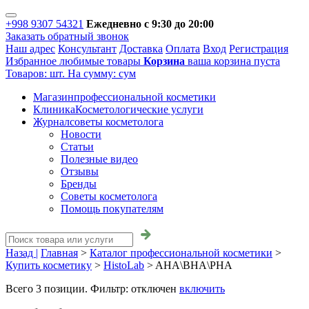
+998 9307 54321
Ежедневно с 9:30 до 20:00
Заказать обратный звонок
Наш адрес
Консультант
Доставка
Оплата
Вход
Регистрация
Избранное
любимые товары
Корзина
ваша корзина пуста
Товаров:
шт.
На сумму:
сум
Магазин
профессиональной косметики
Клиника
Косметологические услуги
Журнал
советы косметолога
Новости
Статьи
Полезные видео
Отзывы
Бренды
Советы косметолога
Помощь покупателям
Назад |
Главная
>
Каталог профессиональной косметики
>
Купить косметику
>
HistoLab
>
AHA\BHA\PHA
Всего
3
позиции. Фильтр:
отключен
включить