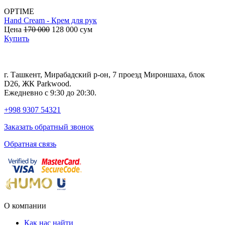
OPTIME
Hand Cream - Крем для рук
B
Цена
170 000
128 000
сум
с
Купить
г. Ташкент, Мирабадский р-он, 7 проезд Мироншаха, блок
D26, ЖК Раrkwood.
Ежедневно с 9:30 до 20:30.
+998 9307 54321
Заказать обратный звонок
Обратная связь
О компании
Как нас найти