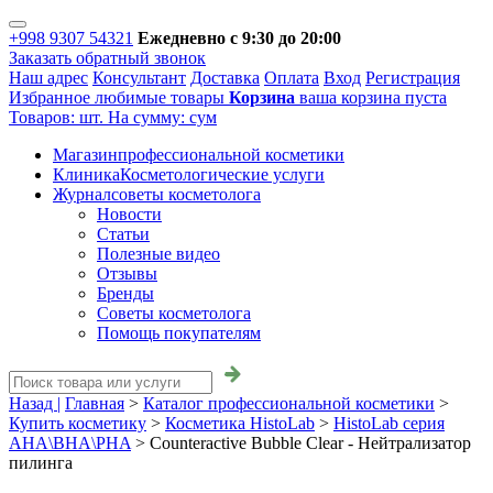
+998 9307 54321
Ежедневно с 9:30 до 20:00
Заказать обратный звонок
Наш адрес
Консультант
Доставка
Оплата
Вход
Регистрация
Избранное
любимые товары
Корзина
ваша корзина пуста
Товаров:
шт.
На сумму:
сум
Магазин
профессиональной косметики
Клиника
Косметологические услуги
Журнал
советы косметолога
Новости
Статьи
Полезные видео
Отзывы
Бренды
Советы косметолога
Помощь покупателям
Назад |
Главная
>
Каталог профессиональной косметики
>
Купить косметику
>
Косметика HistoLab
>
HistoLab серия
AHA\BHA\PHA
>
Counteractive Bubble Clear - Нейтрализатор
пилинга