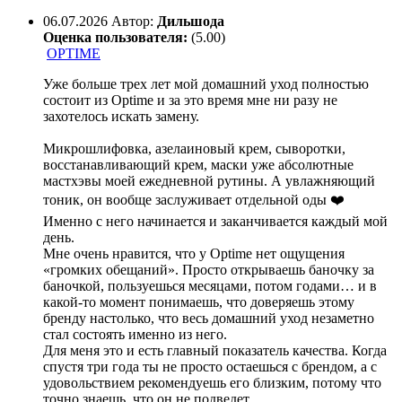
06.07.2026
Автор:
Дильшода
Оценка пользователя:
(5.00)
OPTIME
Уже больше трех лет мой домашний уход полностью
состоит из Optime и за это время мне ни разу не
захотелось искать замену.
Микрошлифовка, азелаиновый крем, сыворотки,
восстанавливающий крем, маски уже абсолютные
мастхэвы моей ежедневной рутины. А увлажняющий
тоник, он вообще заслуживает отдельной оды ❤️
Именно с него начинается и заканчивается каждый мой
день.
Мне очень нравится, что у Optime нет ощущения
«громких обещаний». Просто открываешь баночку за
баночкой, пользуешься месяцами, потом годами… и в
какой-то момент понимаешь, что доверяешь этому
бренду настолько, что весь домашний уход незаметно
стал состоять именно из него.
Для меня это и есть главный показатель качества. Когда
спустя три года ты не просто остаешься с брендом, а с
удовольствием рекомендуешь его близким, потому что
точно знаешь, что он не подведет.