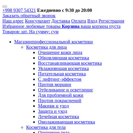
+998 9307 54321
Ежедневно с 9:30 до 20:00
Заказать обратный звонок
Наш адрес
Консультант
Доставка
Оплата
Вход
Регистрация
Избранное
любимые товары
Корзина
ваша корзина пуста
Товаров:
шт.
На сумму:
сум
Магазин
профессиональной косметики
Косметика для лица
Очищение кожи лица
Обновляющая косметика
Восстанавливающая косметика
Увлажняющая косметика
Питательная косметика
С лифтинг-эффектом
Против морщин
Отбеливание и осветление
Для проблемной кожи
Против покраснений
Макияж и уход
Защита и уход
Лечебная косметика
Омолаживающая косметика
Косметика для тела
Очищение тела