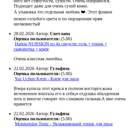
него нет стянутости, сухости. Очень понравился.
Подходит даже для очень сухой кожи.
А упаковка это отдельная любовь ❤️. Этот флакон
нежно голубого цвета и по ощущениям прям
шелковистый
28.02.2026
Автор:
Светлана
Оценка пользователя:
(5.00)
Набор NURSKIN из 4х средств: гель + тоник +
сыворотка + крем
Очень классная линейка.
22.02.2026
Автор:
Гульфиза
Оценка пользователя:
(5.00)
Yuz Uchun Krem - Крем для лица
Вчера купила этот крем,я в полном восторге,кожа
мгновенное впитала его в себя,и отдушка обалденная
хоть и многие говорят что слишком сильная.А мне очень
нравится
22.02.2026
Автор:
Гульфиза
Оценка пользователя:
(5.00)
Moisturising Tonic - Увлажняющий тоник для лица