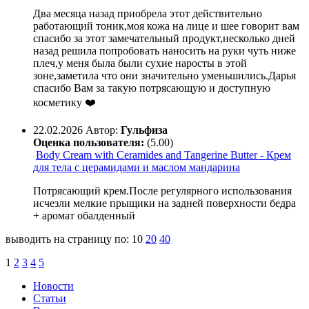
Два месяца назад приобрела этот действительно
работающий тоник,моя кожа на лице и шее говорит вам
спасибо за этот замечательный продукт,несколько дней
назад решила попробовать наносить на руки чуть ниже
плеч,у меня была были сухие наросты в этой
зоне,заметила что они значительно уменьшились.Дарья
спасибо Вам за такую потрясающую и доступную
косметику ❤️
22.02.2026
Автор:
Гульфиза
Оценка пользователя:
(5.00)
Body Cream with Ceramides and Tangerine Butter - Крем
для тела с церамидами и маслом мандарина
Потрясающий крем.После регулярного использования
исчезли мелкие прыщики на задней поверхности бедра
+ аромат обалденный
выводить на страницу по:
10
20
40
1
2
3
4
5
Новости
Статьи