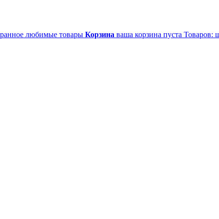
ранное
любимые товары
Корзина
ваша корзина пуста
Товаров:
ш