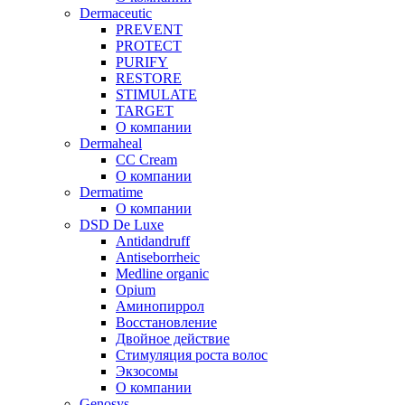
Dermaceutic
PREVENT
PROTECT
PURIFY
RESTORE
STIMULATE
TARGET
О компании
Dermaheal
CC Cream
О компании
Dermatime
О компании
DSD De Luxe
Antidandruff
Antiseborrheic
Medline organic
Opium
Аминопиррол
Восстановление
Двойное действие
Стимуляция роста волос
Экзосомы
О компании
Genosys