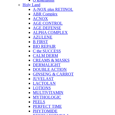
О компании
Holy Land
A-NOX plus RETINOL
ABR Complex
ACNOX
AGE CONTROL
AGE DEFENSE
ALPHA COMPLEX
AZULENE
B FIRST
BIO REPAIR
C the SUCCESS
CALM DERM
CREAMS & MASKS
DERMALIGHT
DOUBLE ACTION
GINSENG & CARROT
JUVELAST
LACTOLAN
LOTIONS
MULTIVITAMIN
MYTHOLOGIC
PEELS
PERFECT TIME
PHYTOMIDE