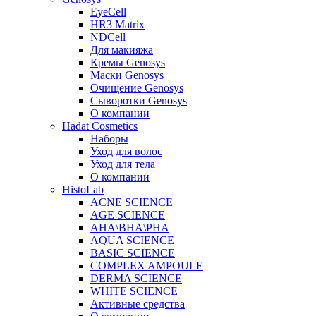
EyeCell
HR3 Matrix
NDCell
Для макияжа
Кремы Genosys
Маски Genosys
Очищение Genosys
Сыворотки Genosys
О компании
Hadat Cosmetics
Наборы
Уход для волос
Уход для тела
О компании
HistoLab
ACNE SCIENCE
AGE SCIENCE
AHA\BHA\PHA
AQUA SCIENCE
BASIC SCIENCE
COMPLEX AMPOULE
DERMA SCIENCE
WHITE SCIENCE
Активные средства