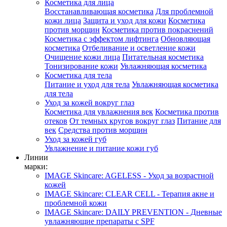
Косметика для лица
Восстанавливающая косметика
Для проблемной
кожи лица
Защита и уход для кожи
Косметика
против морщин
Косметика против покраснений
Косметика с эффектом лифтинга
Обновляющая
косметика
Отбеливание и осветление кожи
Очищение кожи лица
Питательная косметика
Тонизирование кожи
Увлажняющая косметика
Косметика для тела
Питание и уход для тела
Увлажняющая косметика
для тела
Уход за кожей вокруг глаз
Косметика для увлажнения век
Косметика против
отеков
От темных кругов вокруг глаз
Питание для
век
Средства против морщин
Уход за кожей губ
Увлажнение и питание кожи губ
Линии
марки:
IMAGE Skincare: AGELESS - Уход за возрастной
кожей
IMAGE Skincare: CLEAR CELL - Терапия акне и
проблемной кожи
IMAGE Skincare: DAILY PREVENTION - Дневные
увлажняющие препараты с SPF