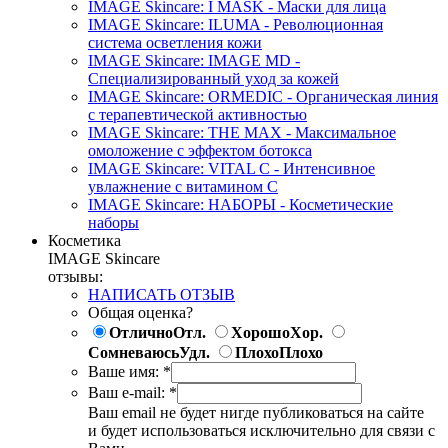
IMAGE Skincare: I MASK - Маски для лица
IMAGE Skincare: ILUMA - Революционная
система осветления кожи
IMAGE Skincare: IMAGE MD -
Специализированный уход за кожей
IMAGE Skincare: ORMEDIC - Органическая линия
с терапевтической активностью
IMAGE Skincare: THE MAX - Максимальное
омоложение с эффектом ботокса
IMAGE Skincare: VITAL C - Интенсивное
увлажнение с витамином С
IMAGE Skincare: НАБОРЫ - Косметические
наборы
Косметика
IMAGE Skincare
отзывы:
НАПИСАТЬ ОТЗЫВ
Общая оценка?
Отлично
Отл.
Хорошо
Хор.
Сомневаюсь
Удл.
Плохо
Плохо
Ваше имя:
*
Ваш e-mail:
*
Ваш email не будет нигде публиковаться на сайте
и будет использоваться исключительно для связи с