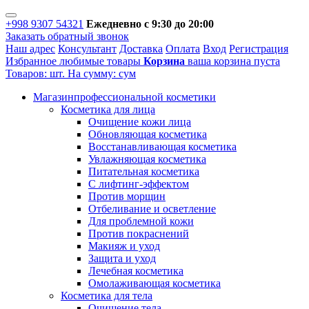
+998 9307 54321
Ежедневно с 9:30 до 20:00
Заказать обратный звонок
Наш адрес
Консультант
Доставка
Оплата
Вход
Регистрация
Избранное
любимые товары
Корзина
ваша корзина пуста
Товаров:
шт.
На сумму:
сум
Магазин
профессиональной косметики
Косметика для лица
Очищение кожи лица
Обновляющая косметика
Восстанавливающая косметика
Увлажняющая косметика
Питательная косметика
С лифтинг-эффектом
Против морщин
Отбеливание и осветление
Для проблемной кожи
Против покраснений
Макияж и уход
Защита и уход
Лечебная косметика
Омолаживающая косметика
Косметика для тела
Очищение тела