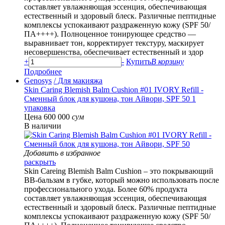
составляет увлажняющая эссенция, обеспечивающая
естественный и здоровый блеск. Различные пептидные
комплексы успокаивают раздраженную кожу (SPF 50/
ПА++++). Полноценное тонирующее средство —
выравнивает тон, корректирует текстуру, маскирует
несовершенства, обеспечивает естественный и здор
+
-
Купить
В корзину
Подробнее
Genosys
/ Для макияжа
Skin Caring Blemish Balm Cushion #01 IVORY Refill -
Сменный блок для кушона, тон Айвори, SPF 50 1
упаковка
Цена 600 000
сум
В наличии
Добавить в избранное
раскрыть
Skin Careing Blemish Balm Cushion – это покрывающий
BB-бальзам в губке, который можно использовать после
профессионального ухода. Более 60% продукта
составляет увлажняющая эссенция, обеспечивающая
естественный и здоровый блеск. Различные пептидные
комплексы успокаивают раздраженную кожу (SPF 50/