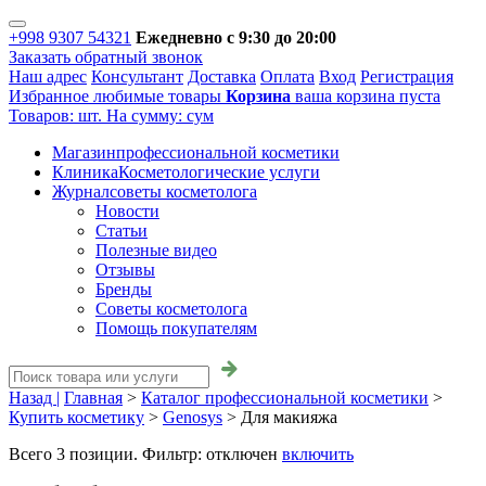
+998 9307 54321
Ежедневно с 9:30 до 20:00
Заказать обратный звонок
Наш адрес
Консультант
Доставка
Оплата
Вход
Регистрация
Избранное
любимые товары
Корзина
ваша корзина пуста
Товаров:
шт.
На сумму:
сум
Магазин
профессиональной косметики
Клиника
Косметологические услуги
Журнал
советы косметолога
Новости
Статьи
Полезные видео
Отзывы
Бренды
Советы косметолога
Помощь покупателям
Назад |
Главная
>
Каталог профессиональной косметики
>
Купить косметику
>
Genosys
>
Для макияжа
Всего
3
позиции. Фильтр:
отключен
включить