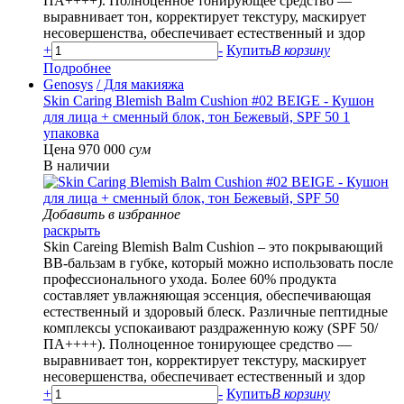
ПА++++). Полноценное тонирующее средство —
выравнивает тон, корректирует текстуру, маскирует
несовершенства, обеспечивает естественный и здор
+
-
Купить
В корзину
Подробнее
Genosys
/ Для макияжа
Skin Caring Blemish Balm Cushion #02 BEIGE - Кушон
для лица + сменный блок, тон Бежевый, SPF 50 1
упаковка
Цена 970 000
сум
В наличии
Добавить в избранное
раскрыть
Skin Careing Blemish Balm Cushion – это покрывающий
BB-бальзам в губке, который можно использовать после
профессионального ухода. Более 60% продукта
составляет увлажняющая эссенция, обеспечивающая
естественный и здоровый блеск. Различные пептидные
комплексы успокаивают раздраженную кожу (SPF 50/
ПА++++). Полноценное тонирующее средство —
выравнивает тон, корректирует текстуру, маскирует
несовершенства, обеспечивает естественный и здор
+
-
Купить
В корзину