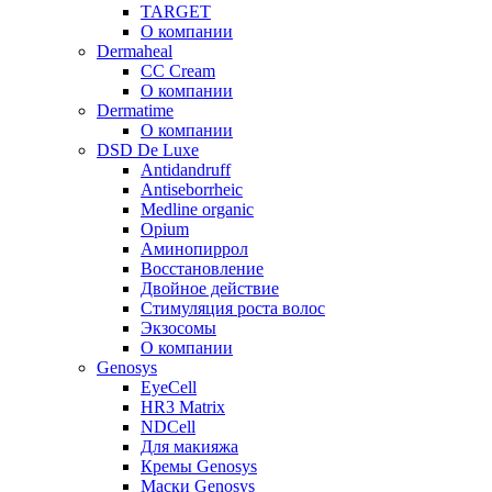
TARGET
О компании
Dermaheal
CC Cream
О компании
Dermatime
О компании
DSD De Luxe
Antidandruff
Antiseborrheic
Medline organic
Opium
Аминопиррол
Восстановление
Двойное действие
Стимуляция роста волос
Экзосомы
О компании
Genosys
EyeCell
HR3 Matrix
NDCell
Для макияжа
Кремы Genosys
Маски Genosys