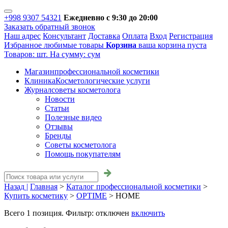
+998 9307 54321
Ежедневно с 9:30 до 20:00
Заказать обратный звонок
Наш адрес
Консультант
Доставка
Оплата
Вход
Регистрация
Избранное
любимые товары
Корзина
ваша корзина пуста
Товаров:
шт.
На сумму:
сум
Магазин
профессиональной косметики
Клиника
Косметологические услуги
Журнал
советы косметолога
Новости
Статьи
Полезные видео
Отзывы
Бренды
Советы косметолога
Помощь покупателям
Назад |
Главная
>
Каталог профессиональной косметики
>
Купить косметику
>
OPTIME
>
HOME
Всего
1
позиция. Фильтр:
отключен
включить