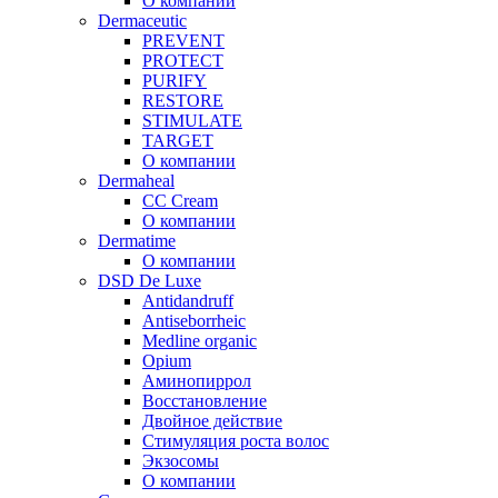
О компании
Dermaceutic
PREVENT
PROTECT
PURIFY
RESTORE
STIMULATE
TARGET
О компании
Dermaheal
CC Cream
О компании
Dermatime
О компании
DSD De Luxe
Antidandruff
Antiseborrheic
Medline organic
Opium
Аминопиррол
Восстановление
Двойное действие
Стимуляция роста волос
Экзосомы
О компании