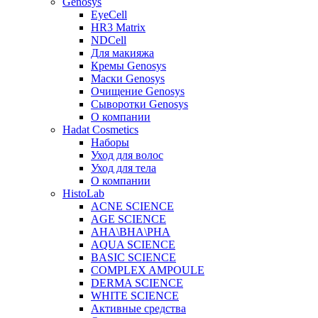
Genosys
EyeCell
HR3 Matrix
NDCell
Для макияжа
Кремы Genosys
Маски Genosys
Очищение Genosys
Сыворотки Genosys
О компании
Hadat Cosmetics
Наборы
Уход для волос
Уход для тела
О компании
HistoLab
ACNE SCIENCE
AGE SCIENCE
AHA\BHA\PHA
AQUA SCIENCE
BASIC SCIENCE
COMPLEX AMPOULE
DERMA SCIENCE
WHITE SCIENCE
Активные средства