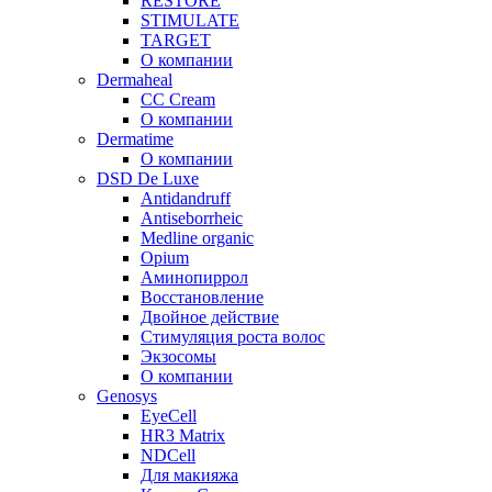
RESTORE
STIMULATE
TARGET
О компании
Dermaheal
CC Cream
О компании
Dermatime
О компании
DSD De Luxe
Antidandruff
Antiseborrheic
Medline organic
Opium
Аминопиррол
Восстановление
Двойное действие
Стимуляция роста волос
Экзосомы
О компании
Genosys
EyeCell
HR3 Matrix
NDCell
Для макияжа