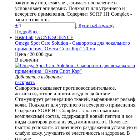
закупорку пор, смягчает, снимает воспаление и
успокаивает эпидермис. Подходит для утреннего и
вечернего применения. Содержит SGRF H1 Complex -
запатентованны
+
-
Купить
В корзину
Подробнее
HistoLab
/ ACNE SCIENCE
Omega Spot Care Solution - Сыворотка для локального
применения "Омега Спот Кэр" 20 мл
Цена 420 000
сум
В наличии
Добавить в избранное
раскрыть
Сыворотка оказывает противовоспалительное,
антиоксидантное и противозудное действие.
Стимулирует регенерацию тканей, выравнивает рельеф
кожи. Подходит для утреннего и вечернего применения.
Содержит SGRF H1 Complex - запатентованный
комплексный состав, содержащий новый пептид и все
виды факторов роста из ряда аминокислот. Помогает
быстро успокоить от внешнего раздражения уставшую и
слабую кожу, улучшить её эластичность и здоровье. В
составе