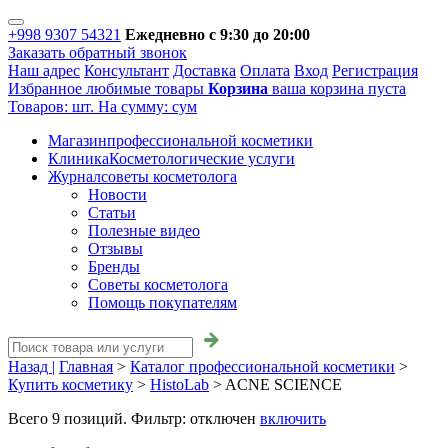
+998 9307 54321
Ежедневно с 9:30 до 20:00
Заказать обратный звонок
Наш адрес
Консультант
Доставка
Оплата
Вход
Регистрация
Избранное
любимые товары
Корзина
ваша корзина пуста
Товаров:
шт.
На сумму:
сум
Магазин
профессиональной косметики
Клиника
Косметологические услуги
Журнал
советы косметолога
Новости
Статьи
Полезные видео
Отзывы
Бренды
Советы косметолога
Помощь покупателям
Назад |
Главная
>
Каталог профессиональной косметики
>
Купить косметику
>
HistoLab
>
ACNE SCIENCE
Всего
9
позиций. Фильтр:
отключен
включить