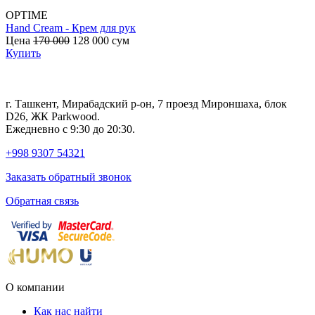
OPTIME
Hand Cream - Крем для рук
B
Цена
170 000
128 000
сум
с
Купить
г. Ташкент, Мирабадский р-он, 7 проезд Мироншаха, блок
D26, ЖК Раrkwood.
Ежедневно с 9:30 до 20:30.
+998 9307 54321
Заказать обратный звонок
Обратная связь
О компании
Как нас найти