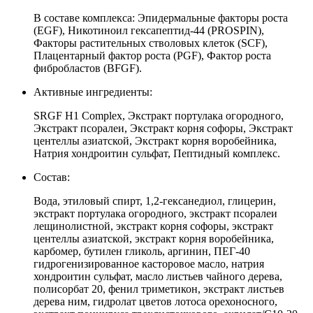
В составе комплекса: Эпидермальные факторы роста
(EGF), Никотиноил гексапептид-44 (PROSPIN),
Факторы растительных стволовых клеток (SCF),
Плацентарный фактор роста (PGF), Фактор роста
фибробластов (BFGF).
Активные ингредиенты:
SRGF H1 Complex, Экстракт портулака огородного,
Экстракт псоралеи, Экстракт корня софоры, Экстракт
центеллы азиатской, Экстракт корня воробейника,
Натрия хондроитин сульфат, Пептидный комплекс.
Состав:
Вода, этиловый спирт, 1,2-гексанедиол, глицерин,
экстракт портулака огородного, экстракт псоралеи
лещинолистной, экстракт корня софоры, экстракт
центеллы азиатской, экстракт корня воробейника,
карбомер, бутилен гликоль, аргинин, ПЕГ-40
гидрогенизированное касторовое масло, натрия
хондроитин сульфат, масло листьев чайного дерева,
полисорбат 20, фенил триметикон, экстракт листьев
дерева ним, гидролат цветов лотоса орехоносного,