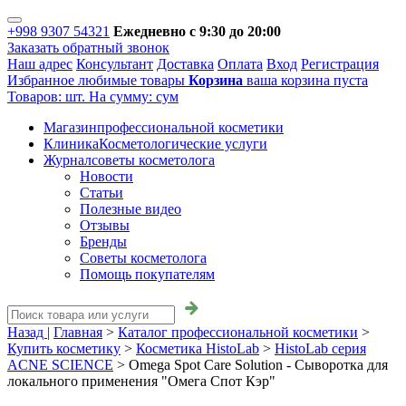
+998 9307 54321
Ежедневно с 9:30 до 20:00
Заказать обратный звонок
Наш адрес
Консультант
Доставка
Оплата
Вход
Регистрация
Избранное
любимые товары
Корзина
ваша корзина пуста
Товаров:
шт.
На сумму:
сум
Магазин
профессиональной косметики
Клиника
Косметологические услуги
Журнал
советы косметолога
Новости
Статьи
Полезные видео
Отзывы
Бренды
Советы косметолога
Помощь покупателям
Назад |
Главная
>
Каталог профессиональной косметики
>
Купить косметику
>
Косметика HistoLab
>
HistoLab серия
ACNE SCIENCE
>
Omega Spot Care Solution - Сыворотка для
локального применения "Омега Спот Кэр"