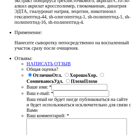
экстракт понцируса трехлисточкового, акрилат/С10-30-
алкил акрилат кроссполимер, глюкоманнан, динатрия
ЭДТА, гиалуронат натрия, лецитин, никотиноил
гексапептид-44, sh-олигопептид-1, sh-полипептид-1, sh-
полипептид-16, sh-полипептид-4.
Применение:
Нанесите сыворотку непосредственно на воспаленный
участок сразу после очищения.
Отзывы:
НАПИСАТЬ ОТЗЫВ
Общая оценка?
Отлично
Отл.
Хорошо
Хор.
Сомневаюсь
Удл.
Плохо
Плохо
Ваше имя:
*
Ваш e-mail:
*
Ваш email не будет нигде публиковаться на сайте
и будет использоваться исключительно для связи с
Вами
Ваш комментарий:
*