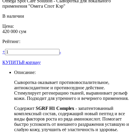
Omega Spot Care Solution - Сыворотка для локального
применения "Омега Спот Кэр"
В наличии
Цена:
420 000
сум
Рейтинг:
+
-
КУПИТЬ
В корзину
Описание:
Сыворотка оказывает противовоспалительное,
антиоксидантное и противозудное действие.
Стимулирует регенерацию тканей, выравнивает рельеф
кожи. Подходит для утреннего и вечернего применения.
Содержит
SGRF H1 Complex
- запатентованный
комплексный состав, содержащий новый пептид и все
виды факторов роста из ряда аминокислот. Помогает
быстро успокоить от внешнего раздражения уставшую и
слабую кожу, улучшить её эластичность и здоровье.