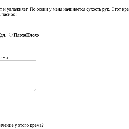
 и увлажняет. По осени у меня начинается сухость рук. Этот кр
Спасибо!
дл.
Плохо
Плохо
Вами
ичение у этого крема?