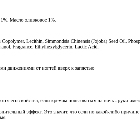
1%, Масло оливковое 1%.
 Copolymer, Lecithin, Simmondsia Chinensis (Jojoba) Seed Oil, Phosph
anol, Fragrance, Ethylhexylglycerin, Lactic Acid.
и движениями от ногтей вверх к запястью.
я его свойства, если кремом пользоваться на ночь - руки имею
опительный эффект. Это значит, что если по какой-либо причине
мя.