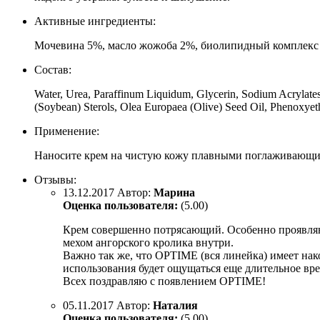
Активные ингредиенты:
Мочевина 5%, масло жожоба 2%, биолипидный комплекс 
Состав:
Water, Urea, Paraffinum Liquidum, Glycerin, Sodium Acrylates
(Soybean) Sterols, Olea Europaea (Olive) Seed Oil, Phenoxyeth
Применение:
Наносите крем на чистую кожу плавными поглаживающим
Отзывы:
13.12.2017
Автор:
Марина
Оценка пользователя:
(5.00)
Крем совершенно потрясающий. Особенно проявляютс
мехом ангорского кролика внутри.
Важно так же, что OPTIME (вся линейка) имеет нак
использования будет ощущаться еще длительное вре
Всех поздравляю с появлением OPTIME!
05.11.2017
Автор:
Наталия
Оценка пользователя:
(5.00)