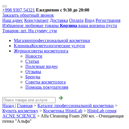
+998 9307 54321
Ежедневно с 9:30 до 20:00
Заказать обратный звонок
Наш адрес
Консультант
Доставка
Оплата
Вход
Регистрация
Избранное
любимые товары
Корзина
ваша корзина пуста
Товаров:
шт.
На сумму:
сум
Магазин
профессиональной косметики
Клиника
Косметологические услуги
Журнал
советы косметолога
Новости
Статьи
Полезные видео
Отзывы
Бренды
Советы косметолога
Помощь покупателям
Назад |
Главная
>
Каталог профессиональной косметики
>
Купить косметику
>
Косметика HistoLab
>
HistoLab серия
ACNE SCIENCE
>
Alfa Cleansing Foam 200 мл. - Очищающая
пенка "Альфа"