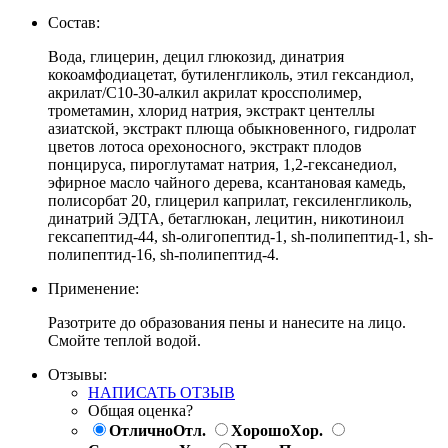
Состав:
Вода, глицерин, децил глюкозид, динатрия
кокоамфодиацетат, бутиленгликоль, этил гександиол,
акрилат/С10-30-алкил акрилат кроссполимер,
трометамин, хлорид натрия, экстракт центеллы
азиатской, экстракт плюща обыкновенного, гидролат
цветов лотоса орехоносного, экстракт плодов
понцируса, пироглутамат натрия, 1,2-гексанедиол,
эфирное масло чайного дерева, ксантановая камедь,
полисорбат 20, глицерил каприлат, гексиленгликоль,
динатрий ЭДТА, бетаглюкан, лецитин, никотиноил
гексапептид-44, sh-олигопептид-1, sh-полипептид-1, sh-
полипептид-16, sh-полипептид-4.
Применение:
Разотрите до образования пены и нанесите на лицо.
Смойте теплой водой.
Отзывы:
НАПИСАТЬ ОТЗЫВ
Общая оценка?
Отлично
Отл.
Хорошо
Хор.