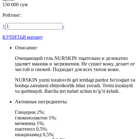
150 000
сум
Рейтинг:
+
-
КУПИТЬ
В корзину
Описание:
Очищающий гель NURSKIN тщательно и деликатно
удаляет макияж и загрязнения. Не сушит кожу, делает ее
чистой и свежей. Подходит для всех типов кожи.
NURSKIN yuzni tozalovchi gel teridagi pardoz bo'yoqlari va
boshqa zarralarni ehtiyotkorlik bilan yuvadi. Terini tozalaydi
va quritmaydi. Barcha teri turlari uchun to’g’ri keladi.
Активные ингредиенты:
Глицерин 2%;
глюконолактон 1%;
мочевина 1%;
пантенол 0,5%;
ниацинамид 0,5%;