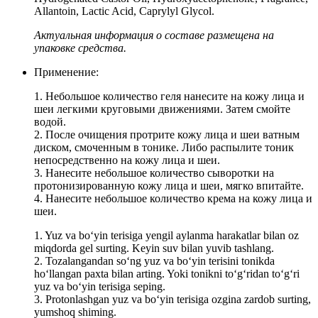
Allantoin, Lactic Acid, Caprylyl Glycol.
Актуальная информация о составе размещена на
упаковке средства.
Применение:
1. Небольшое количество геля нанесите на кожу лица и
шеи легкими круговыми движениями. Затем смойте
водой.
2. После очищения протрите кожу лица и шеи ватным
диском, смоченным в тонике. Либо распылите тоник
непосредственно на кожу лица и шеи.
3. Нанесите небольшое количество сыворотки на
протонизированную кожу лица и шеи, мягко впитайте.
4. Нанесите небольшое количество крема на кожу лица и
шеи.
1. Yuz va bo‘yin terisiga yengil aylanma harakatlar bilan oz
miqdorda gel surting. Keyin suv bilan yuvib tashlang.
2. Tozalangandan so‘ng yuz va bo‘yin terisini tonikda
ho‘llangan paxta bilan arting. Yoki tonikni to‘g‘ridan to‘g‘ri
yuz va bo‘yin terisiga seping.
3. Protonlashgan yuz va bo‘yin terisiga ozgina zardob surting,
yumshoq shiming.