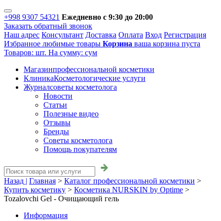
+998 9307 54321
Ежедневно с 9:30 до 20:00
Заказать обратный звонок
Наш адрес
Консультант
Доставка
Оплата
Вход
Регистрация
Избранное
любимые товары
Корзина
ваша корзина пуста
Товаров:
шт.
На сумму:
сум
Магазин
профессиональной косметики
Клиника
Косметологические услуги
Журнал
советы косметолога
Новости
Статьи
Полезные видео
Отзывы
Бренды
Советы косметолога
Помощь покупателям
Назад |
Главная
>
Каталог профессиональной косметики
>
Купить косметику
>
Косметика NURSKIN by Optime
>
Tozalovchi Gel - Очищающий гель
Информация