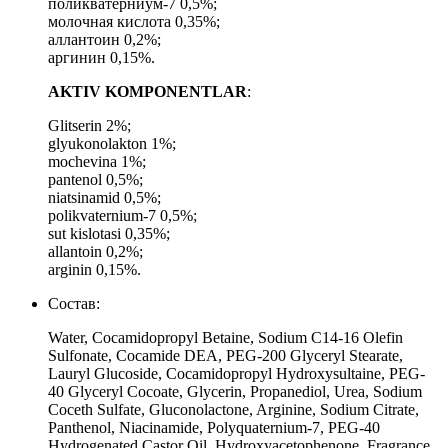
поликватерниум-7 0,5%;
молочная кислота 0,35%;
аллантоин 0,2%;
аргинин 0,15%.
AKTIV
KOMPONENTLAR
:
Glitserin 2%;
glyukonolakton 1%;
mochevina 1%;
pantenol 0,5%;
niatsinamid 0,5%;
polikvaternium-7 0,5%;
sut kislotasi 0,35%;
allantoin 0,2%;
arginin 0,15%.
Состав:
Water, Cocamidopropyl Betaine, Sodium C14-16 Olefin
Sulfonate, Cocamide DEA, PEG-200 Glyceryl Stearate,
Lauryl Glucoside, Cocamidopropyl Hydroxysultaine, PEG-
40 Glyceryl Cocoate, Glycerin, Propanediol, Urea, Sodium
Coceth Sulfate, Gluconolactone, Arginine, Sodium Citrate,
Panthenol, Niacinamide, Polyquaternium-7, PEG-40
Hydrogenated Castor Oil, Hydroxyacetophenone, Fragrance,