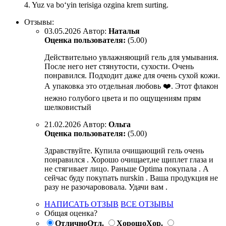
4. Yuz va bo‘yin terisiga ozgina krem surting.
Отзывы:
03.05.2026
Автор:
Наталья
Оценка пользователя:
(5.00)
Действительно увлажняющий гель для умывания.
После него нет стянутости, сухости. Очень
понравился. Подходит даже для очень сухой кожи.
А упаковка это отдельная любовь ❤️. Этот флакон
нежно голубого цвета и по ощущениям прям
шелковистый
21.02.2026
Автор:
Ольга
Оценка пользователя:
(5.00)
Здравствуйте. Купила очищающий гель очень
понравился . Хорошо очищает,не щиплет глаза и
не стягивает лицо. Раньше Optima покупала . А
сейчас буду покупать nurskin . Ваша продукция не
разу не разочарововала. Удачи вам .
НАПИСАТЬ ОТЗЫВ
ВСЕ ОТЗЫВЫ
Общая оценка?
Отлично
Отл.
Хорошо
Хор.