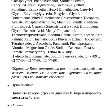
Crosspolymer, Phenoxyethanol, Sorbitan Olivate,
Caprylic/Capric Triglyceride, Triethoxysilylethyl
Polydimethylsiloxyethyl Hexyl Dimethicone, Caprylyl
Glycol, Ethylhexylglycerin, Hexylene Glycol,
Dimethicone/Vinyl Dimethicone Crosspolymer, Tocopheryl
Acetate, Phosphatidylcholine, Mannitol, Vanilla Planifolia
Fruit Extract, Camellia Sinensis Leaf Extract, Dipropylene
Glycol, Benzoic Acid, Methyl Propanediol,
Triethoxycaprylylsilane, Sodium Citrate, Ectoin, Stearic Acid,
Palmitic Acid, Haematococcus Pluvialis Extract, Tocopherol,
Tetrahexyldecyl Ascorbate, Panthenol, Phenylpropanol,
Alumina, Magnesium Oxide, Sodium Benzoate, Potassium
Sorbate, Pentaerythrityl Tetra-Di-T-Butyl
Hydroxyhydrocinnamate, Sodium Ferrocyanide, CI 77891,
CI 77499, CI 77492, CI 77491.
Обращаем Ваше внимание на то, что состав средства
может измениться. Актуальная информация о составе
размещена на упаковке средства.
Применение:
Наносите каждое утро как дневной ВВ-крем широкого
спектра действия.
Отзывы: