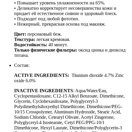
• Повышает уровень увлажненности на 65%.
• Деликатно корректирует несовершенства кожи и
придает ей естественное сияние и здоровый блеск.
• Подходит под любой фототип.
• Нежирный, прекрасная основа под макияж.
Цвет:
персиковый беж.
Текстура:
легкая кремовая.
Водостойкость:
40 минут.
Только физические фильтры:
оксид цинка и диоксид
титана.
Состав:
ACTIVE INGREDIENTS:
Titanium dioxide 4.7% Zinc
oxide 6.0%
INACTIVE INGREDIENTS
: Aqua/Water/Eau,
Cyclopentasiloxane, C12-15 Alkyl Benzoate, Dimethicone,
Glycerin, Cyclohexasiloxane, Polyglyceryl-3
Polydimethylsiloxyethyl Dimethicone, Dimethicone/PEG-
10/15 Crosspolymer, Aluminum Hydroxide, Stearic Acid,
Sodium Chloride, Cetearyl Olivate, Acetyl Zingerone,
Polyglyceryl-4 Isostearate, Cetyl PEG/PPG-10/1
Dimethicone, Hexyl Laurate, Dimethicone/Polyglycerin-3