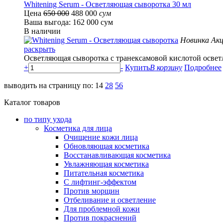
Whitening Serum - Осветляющая сыворотка 30 мл
Цена
650 000
488 000
сум
Ваша выгода: 162 000 сум
В наличии
Новинка
Акц
раскрыть
Осветляющая сыворотка с транексамовой кислотой освет
+
-
Купить
В корзину
Подробнее
выводить на страницу по:
14
28
56
Каталог товаров
по типу ухода
Косметика для лица
Очищение кожи лица
Обновляющая косметика
Восстанавливающая косметика
Увлажняющая косметика
Питательная косметика
С лифтинг-эффектом
Против морщин
Отбеливание и осветление
Для проблемной кожи
Против покраснений