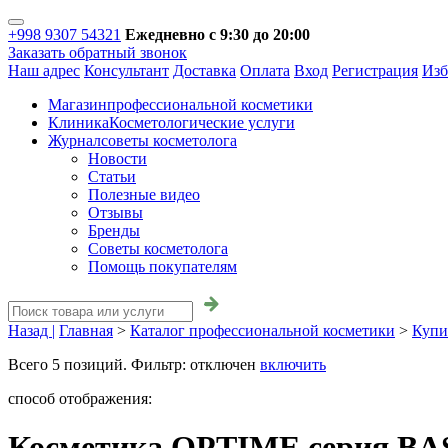
+998 9307 54321
Ежедневно с 9:30 до 20:00
Заказать обратный звонок
Наш адрес
Консультант
Доставка
Оплата
Вход
Регистрация
Изб
Магазин
профессиональной косметики
Клиника
Косметологические услуги
Журнал
советы косметолога
Новости
Статьи
Полезные видео
Отзывы
Бренды
Советы косметолога
Помощь покупателям
Назад |
Главная
>
Каталог профессиональной косметики
>
Купи
Всего
5
позиций. Фильтр:
отключен
включить
способ отображения:
Косметика OPTIME серия BA