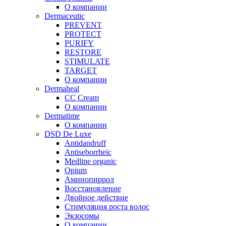
О компании
Dermaceutic
PREVENT
PROTECT
PURIFY
RESTORE
STIMULATE
TARGET
О компании
Dermaheal
CC Cream
О компании
Dermatime
О компании
DSD De Luxe
Antidandruff
Antiseborrheic
Medline organic
Opium
Аминопиррол
Восстановление
Двойное действие
Стимуляция роста волос
Экзосомы
О компании