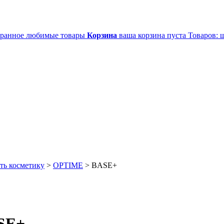
ранное
любимые товары
Корзина
ваша корзина пуста
Товаров:
ш
ть косметику
>
OPTIME
>
BASE+
SE+