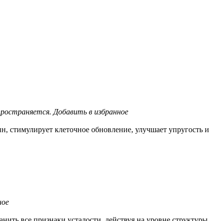
пространяется.
Добавить в избранное
 стимулирует клеточное обновление, улучшает упругость и
ное
нить все признаки усталости, действуя на уровне структуры