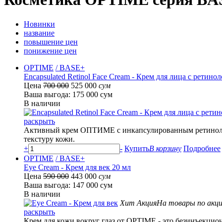
Новинки
название
повышение цен
понижение цен
OPTIME
/ BASE+
Encapsulated Retinol Face Cream - Крем для лица с ретино
Цена
700 000
525 000
сум
Ваша выгода: 175 000 сум
В наличии
раскрыть
Активный крем ОПТИМЕ с инкапсулированным ретинолом 
текстуру кожи.
+
-
Купить
В корзину
Подробнее
OPTIME
/ BASE+
Eye Cream - Крем для век 20 мл
Цена
590 000
443 000
сум
Ваша выгода: 147 000 сум
В наличии
Хит
Акция
На товары по акци
раскрыть
Крем для кожи вокруг глаз от OPTIME - это безинъекцио