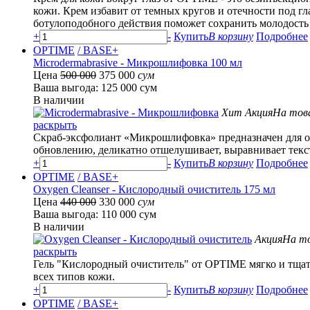
кожи. Крем избавит от темных кругов и отечности под 
ботулоподобного действия поможет сохранить молодость
+
-
Купить
В корзину
Подробнее
OPTIME
/ BASE+
Microdermabrasive - Микрошлифовка 100 мл
Цена
500 000
375 000
сум
Ваша выгода: 125 000 сум
В наличии
Хит
Акция
На това
раскрыть
Скраб-эксфолиант «Микрошлифовка» предназначен для о
обновлению, деликатно отшелушивает, выравнивает текст
+
-
Купить
В корзину
Подробнее
OPTIME
/ BASE+
Oxygen Cleanser - Кислородный очиститель 175 мл
Цена
440 000
330 000
сум
Ваша выгода: 110 000 сум
В наличии
Акция
На то
раскрыть
Гель "Кислородный очиститель" от OPTIME мягко и тщате
всех типов кожи.
+
-
Купить
В корзину
Подробнее
OPTIME
/ BASE+