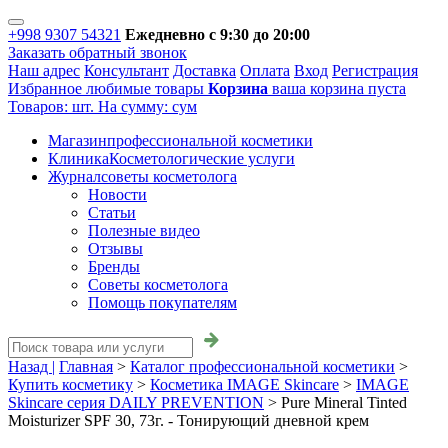
+998 9307 54321
Ежедневно с 9:30 до 20:00
Заказать обратный звонок
Наш адрес
Консультант
Доставка
Оплата
Вход
Регистрация
Избранное
любимые товары
Корзина
ваша корзина пуста
Товаров:
шт.
На сумму:
сум
Магазин
профессиональной косметики
Клиника
Косметологические услуги
Журнал
советы косметолога
Новости
Статьи
Полезные видео
Отзывы
Бренды
Советы косметолога
Помощь покупателям
Назад |
Главная
>
Каталог профессиональной косметики
>
Купить косметику
>
Косметика IMAGE Skincare
>
IMAGE
Skincare серия DAILY PREVENTION
>
Pure Mineral Tinted
Moisturizer SPF 30, 73г. - Тонирующий дневной крем