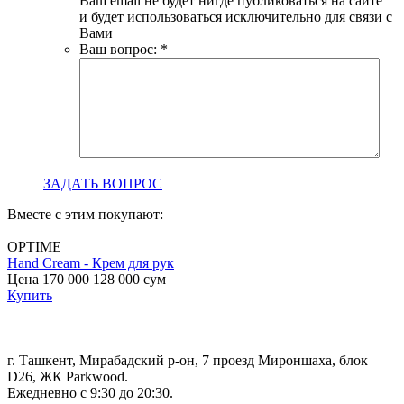
Ваш email не будет нигде публиковаться на сайте
и будет использоваться исключительно для связи с
Вами
Ваш вопрос:
*
ЗАДАТЬ ВОПРОС
Вместе с этим покупают:
OPTIME
Hand Cream - Крем для рук
B
Цена
170 000
128 000
сум
с
Купить
г. Ташкент, Мирабадский р-он, 7 проезд Мироншаха, блок
D26, ЖК Раrkwood.
Ежедневно с 9:30 до 20:30.