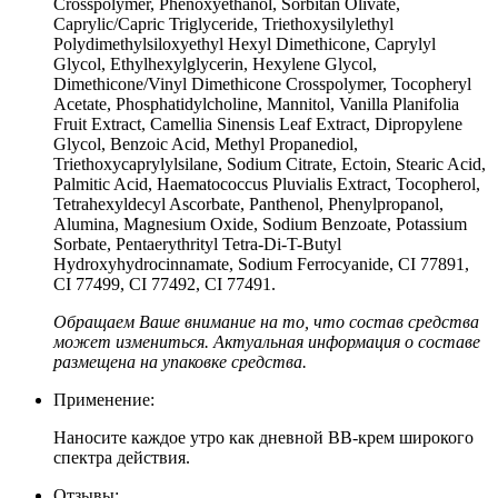
Crosspolymer, Phenoxyethanol, Sorbitan Olivate,
Caprylic/Capric Triglyceride, Triethoxysilylethyl
Polydimethylsiloxyethyl Hexyl Dimethicone, Caprylyl
Glycol, Ethylhexylglycerin, Hexylene Glycol,
Dimethicone/Vinyl Dimethicone Crosspolymer, Tocopheryl
Acetate, Phosphatidylcholine, Mannitol, Vanilla Planifolia
Fruit Extract, Camellia Sinensis Leaf Extract, Dipropylene
Glycol, Benzoic Acid, Methyl Propanediol,
Triethoxycaprylylsilane, Sodium Citrate, Ectoin, Stearic Acid,
Palmitic Acid, Haematococcus Pluvialis Extract, Tocopherol,
Tetrahexyldecyl Ascorbate, Panthenol, Phenylpropanol,
Alumina, Magnesium Oxide, Sodium Benzoate, Potassium
Sorbate, Pentaerythrityl Tetra-Di-T-Butyl
Hydroxyhydrocinnamate, Sodium Ferrocyanide, CI 77891,
CI 77499, CI 77492, CI 77491.
Обращаем Ваше внимание на то, что состав средства
может измениться. Актуальная информация о составе
размещена на упаковке средства.
Применение:
Наносите каждое утро как дневной ВВ-крем широкого
спектра действия.
Отзывы: