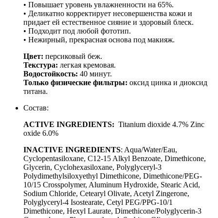
• Повышает уровень увлажненности на 65%.
• Деликатно корректирует несовершенства кожи и
придает ей естественное сияние и здоровый блеск.
• Подходит под любой фототип.
• Нежирный, прекрасная основа под макияж.
Цвет:
персиковый беж.
Текстура:
легкая кремовая.
Водостойкость:
40 минут.
Только физические фильтры:
оксид цинка и диоксид
титана.
Состав:
ACTIVE INGREDIENTS:
Titanium dioxide 4.7% Zinc
oxide 6.0%
INACTIVE INGREDIENTS
: Aqua/Water/Eau,
Cyclopentasiloxane, C12-15 Alkyl Benzoate, Dimethicone,
Glycerin, Cyclohexasiloxane, Polyglyceryl-3
Polydimethylsiloxyethyl Dimethicone, Dimethicone/PEG-
10/15 Crosspolymer, Aluminum Hydroxide, Stearic Acid,
Sodium Chloride, Cetearyl Olivate, Acetyl Zingerone,
Polyglyceryl-4 Isostearate, Cetyl PEG/PPG-10/1
Dimethicone, Hexyl Laurate, Dimethicone/Polyglycerin-3