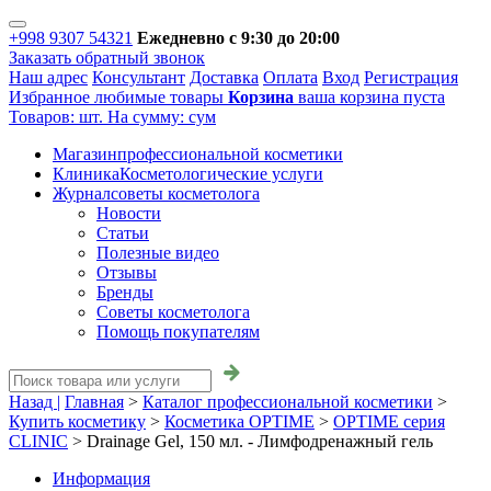
+998 9307 54321
Ежедневно с 9:30 до 20:00
Заказать обратный звонок
Наш адрес
Консультант
Доставка
Оплата
Вход
Регистрация
Избранное
любимые товары
Корзина
ваша корзина пуста
Товаров:
шт.
На сумму:
сум
Магазин
профессиональной косметики
Клиника
Косметологические услуги
Журнал
советы косметолога
Новости
Статьи
Полезные видео
Отзывы
Бренды
Советы косметолога
Помощь покупателям
Назад |
Главная
>
Каталог профессиональной косметики
>
Купить косметику
>
Косметика OPTIME
>
OPTIME серия
CLINIC
>
Drainage Gel, 150 мл. - Лимфодренажный гель
Информация