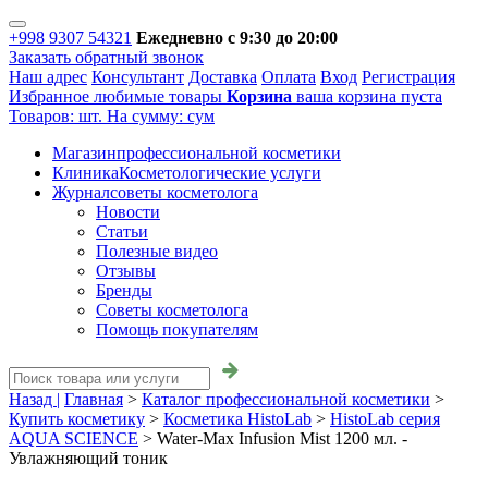
+998 9307 54321
Ежедневно с 9:30 до 20:00
Заказать обратный звонок
Наш адрес
Консультант
Доставка
Оплата
Вход
Регистрация
Избранное
любимые товары
Корзина
ваша корзина пуста
Товаров:
шт.
На сумму:
сум
Магазин
профессиональной косметики
Клиника
Косметологические услуги
Журнал
советы косметолога
Новости
Статьи
Полезные видео
Отзывы
Бренды
Советы косметолога
Помощь покупателям
Назад |
Главная
>
Каталог профессиональной косметики
>
Купить косметику
>
Косметика HistoLab
>
HistoLab серия
AQUA SCIENCE
>
Water-Max Infusion Mist 1200 мл. -
Увлажняющий тоник