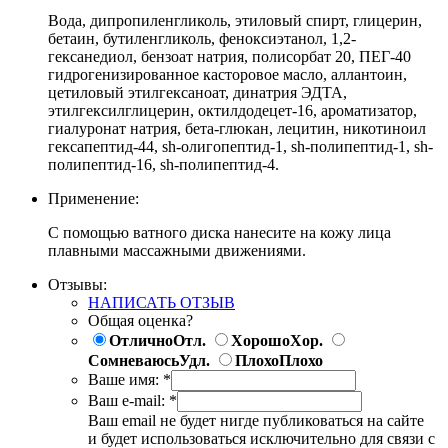
Вода, дипропиленгликоль, этиловый спирт, глицерин,
бетаин, бутиленгликоль, феноксиэтанол, 1,2-
гексанедиол, бензоат натрия, полисорбат 20, ПЕГ-40
гидрогенизированное касторовое масло, аллантоин,
цетиловый этилгексаноат, динатрия ЭДТА,
этилгексилглицерин, октилдодецет-16, ароматизатор,
гиалуронат натрия, бета-глюкан, лецитин, никотиноил
гексапептид-44, sh-олигопептид-1, sh-полипептид-1, sh-
полипептид-16, sh-полипептид-4.
Применение:
C помощью ватного диска нанесите на кожу лица
плавными массажными движениями.
Отзывы:
НАПИСАТЬ ОТЗЫВ
Общая оценка?
Отлично
Отл.
Хорошо
Хор.
Сомневаюсь
Удл.
Плохо
Плохо
Ваше имя:
*
Ваш e-mail:
*
Ваш email не будет нигде публиковаться на сайте
и будет использоваться исключительно для связи с