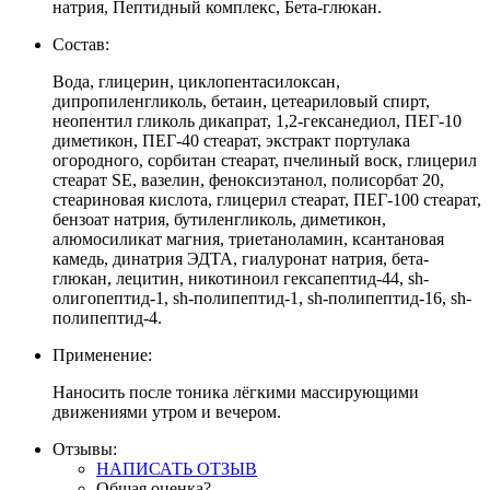
натрия, Пептидный комплекс, Бета-глюкан.
Состав:
Вода, глицерин, циклопентасилоксан,
дипропиленгликоль, бетаин, цетеариловый спирт,
неопентил гликоль дикапрат, 1,2-гексанедиол, ПЕГ-10
диметикон, ПЕГ-40 стеарат, экстракт портулака
огородного, сорбитан стеарат, пчелиный воск, глицерил
стеарат SE, вазелин, феноксиэтанол, полисорбат 20,
стеариновая кислота, глицерил стеарат, ПЕГ-100 стеарат,
бензоат натрия, бутиленгликоль, диметикон,
алюмосиликат магния, триетаноламин, ксантановая
камедь, динатрия ЭДТА, гиалуронат натрия, бета-
глюкан, лецитин, никотиноил гексапептид-44, sh-
олигопептид-1, sh-полипептид-1, sh-полипептид-16, sh-
полипептид-4.
Применение:
Наносить после тоника лёгкими массирующими
движениями утром и вечером.
Отзывы:
НАПИСАТЬ ОТЗЫВ
Общая оценка?