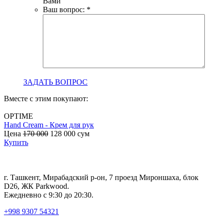
Вами
Ваш вопрос:
*
ЗАДАТЬ ВОПРОС
Вместе с этим покупают:
OPTIME
Hand Cream - Крем для рук
B
Цена
170 000
128 000
сум
с
Купить
г. Ташкент, Мирабадский р-он, 7 проезд Мироншаха, блок
D26, ЖК Раrkwood.
Ежедневно с 9:30 до 20:30.
+998 9307 54321