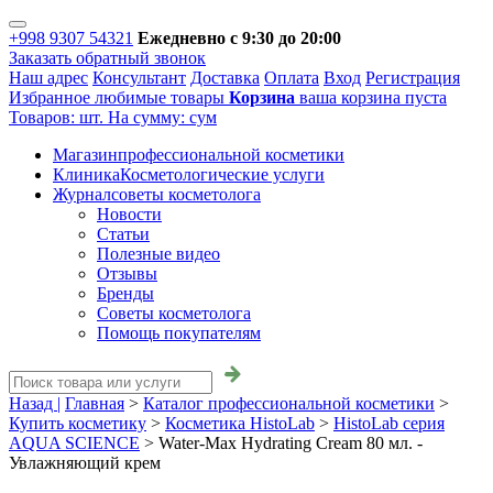
+998 9307 54321
Ежедневно с 9:30 до 20:00
Заказать обратный звонок
Наш адрес
Консультант
Доставка
Оплата
Вход
Регистрация
Избранное
любимые товары
Корзина
ваша корзина пуста
Товаров:
шт.
На сумму:
сум
Магазин
профессиональной косметики
Клиника
Косметологические услуги
Журнал
советы косметолога
Новости
Статьи
Полезные видео
Отзывы
Бренды
Советы косметолога
Помощь покупателям
Назад |
Главная
>
Каталог профессиональной косметики
>
Купить косметику
>
Косметика HistoLab
>
HistoLab серия
AQUA SCIENCE
>
Water-Max Hydrating Cream 80 мл. -
Увлажняющий крем