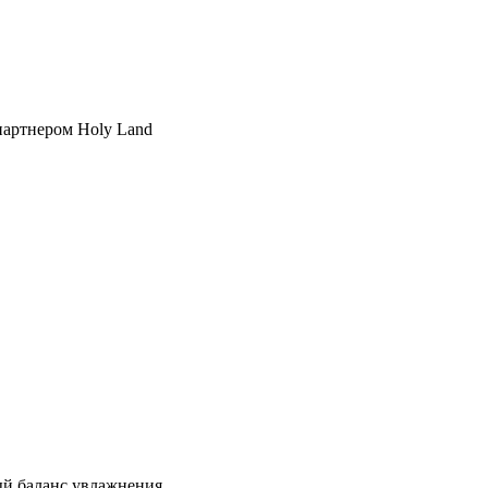
партнером Holy Land
й баланс увлажнения.