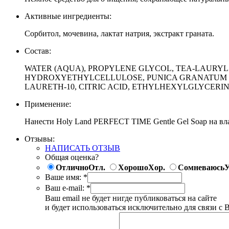
Активные ингредиенты:
Сорбитол, мочевина, лактат натрия, экстракт граната.
Состав:
WATER (AQUA), PROPYLENE GLYCOL, TEA-LAURYL
HYDROXYETHYLCELLULOSE, PUNICA GRANATUM (P
LAURETH-10, CITRIC ACID, ETHYLHEXYLGLYCER
Применение:
Нанести Holy Land PERFECT TIME Gentle Gel Soap на вл
Отзывы:
НАПИСАТЬ ОТЗЫВ
Общая оценка?
Отлично
Отл.
Хорошо
Хор.
Сомневаюсь
У
Ваше имя:
*
Ваш e-mail:
*
Ваш email не будет нигде публиковаться на сайте
и будет использоваться исключительно для связи с 