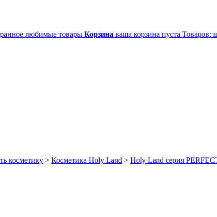
ранное
любимые товары
Корзина
ваша корзина пуста
Товаров:
ш
ть косметику
>
Косметика Holy Land
>
Holy Land серия PERFE