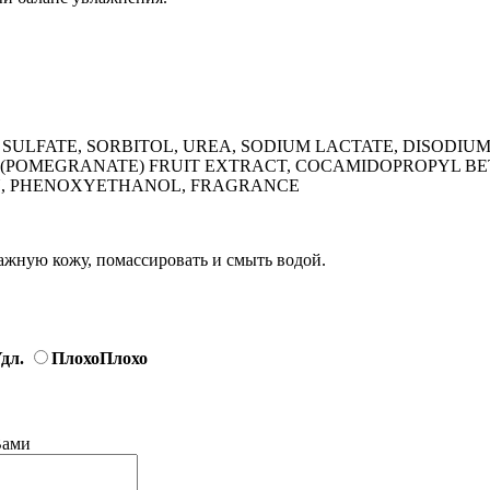
 SULFATE, SORBITOL, UREA, SODIUM LACTATE, DISODI
OMEGRANATE) FRUIT EXTRACT, COCAMIDOPROPYL BETA
IN, PHENOXYETHANOL, FRAGRANCE
ажную кожу, помассировать и смыть водой.
дл.
Плохо
Плохо
Вами