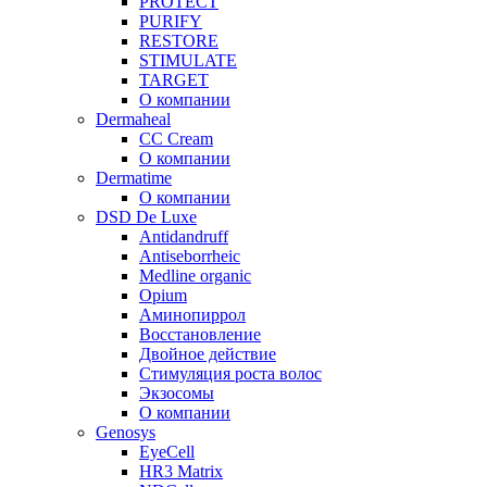
PROTECT
PURIFY
RESTORE
STIMULATE
TARGET
О компании
Dermaheal
CC Cream
О компании
Dermatime
О компании
DSD De Luxe
Antidandruff
Antiseborrheic
Medline organic
Opium
Аминопиррол
Восстановление
Двойное действие
Стимуляция роста волос
Экзосомы
О компании
Genosys
EyeCell
HR3 Matrix