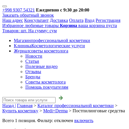
+998 9307 54321
Ежедневно с 9:30 до 20:00
Заказать обратный звонок
Наш адрес
Консультант
Доставка
Оплата
Вход
Регистрация
Избранное
любимые товары
Корзина
ваша корзина пуста
Товаров:
шт.
На сумму:
сум
Магазин
профессиональной косметики
Клиника
Косметологические услуги
Журнал
советы косметолога
Новости
Статьи
Полезные видео
Отзывы
Бренды
Советы косметолога
Помощь покупателям
Назад |
Главная
>
Каталог профессиональной косметики
>
Купить косметику
>
Medi+Derma
>
Постпилинговые средства
Всего
1
позиция. Фильтр:
отключен
включить