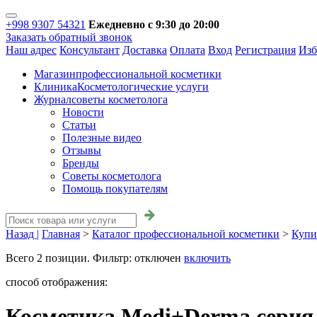
+998 9307 54321
Ежедневно с 9:30 до 20:00
Заказать обратный звонок
Наш адрес
Консультант
Доставка
Оплата
Вход
Регистрация
Изб
Магазин
профессиональной косметики
Клиника
Косметологические услуги
Журнал
советы косметолога
Новости
Статьи
Полезные видео
Отзывы
Бренды
Советы косметолога
Помощь покупателям
Назад |
Главная
>
Каталог профессиональной косметики
>
Купи
Всего
2
позиции. Фильтр:
отключен
включить
способ отображения:
Косметика Medi+Derma серия 