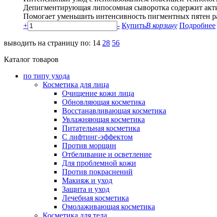
Депигментирующая липосомная сыворотка содержит акти
Помогает уменьшить интенсивность пигментных пятен ра
+
-
Купить
В корзину
Подробнее
выводить на страницу по:
14
28
56
Каталог товаров
по типу ухода
Косметика для лица
Очищение кожи лица
Обновляющая косметика
Восстанавливающая косметика
Увлажняющая косметика
Питательная косметика
С лифтинг-эффектом
Против морщин
Отбеливание и осветление
Для проблемной кожи
Против покраснений
Макияж и уход
Защита и уход
Лечебная косметика
Омолаживающая косметика
Косметика для тела