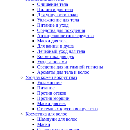
Очищение тела
Пилинги для тела
Для упругости кожи
Увлажнение для тела
Питание и уход
Средства для похудения
Антицеллюлитные средства
Маски для тела
Для ванны и душа
Лечебный уход для тела
Косметика для рук
Уход за ногами
Средства для интимной гигиены
Ароматы для тела и волос
Уход за кожей вокруг глаз
Увлажнение
Питание
Против отеков
Против морщин
Маски для век
От темных кругов вокруг глаз
Косметика для волос
Шампуни для волос
Маски
Сыворотки для волос