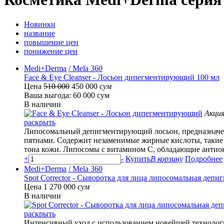
Новинки
название
повышение цен
понижение цен
Medi+Derma
/ Mela 360
Face & Eye Cleanser - Лосьон дипегментирующий 100 мл
Цена
510 000
450 000
сум
Ваша выгода: 60 000 сум
В наличии
Акци
раскрыть
Липосомальный депигментирующий лосьон, предназначенн
пятнами. Содержит незаменимые жирные кислоты, такие 
тона кожи. Липосомы с витамином С, обладающие антиок
+
-
Купить
В корзину
Подробнее
Medi+Derma
/ Mela 360
Spot Corrector - Сыворотка для лица липосомальная деп
Цена 1 270 000
сум
В наличии
раскрыть
Интенсивный уход с использованием новейшей технологи