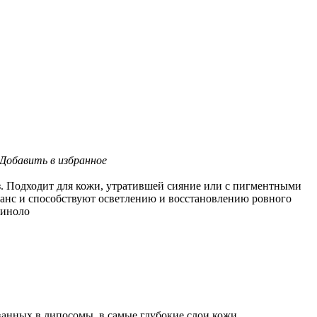
Добавить в избранное
. Подходит для кожи, утратившей сияние или с пигментными
анс и способствуют осветлению и восстановлению ровного
циноло
анных в липосомы, в самые глубокие слои кожи.