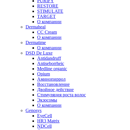
PURIFY
RESTORE
STIMULATE
TARGET
О компании
Dermaheal
CC Cream
О компании
Dermatime
О компании
DSD De Luxe
Antidandruff
Antiseborrheic
Medline organic
Opium
Аминопиррол
Восстановление
Двойное действие
Стимуляция роста волос
Экзосомы
О компании
Genosys
EyeCell
HR3 Matrix
NDCell