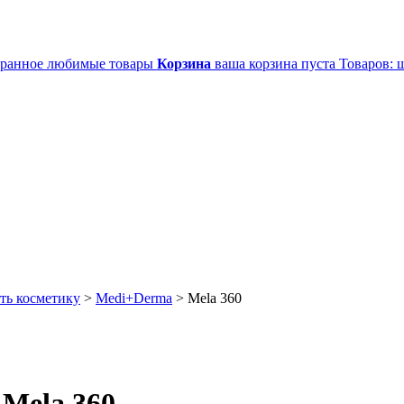
ранное
любимые товары
Корзина
ваша корзина пуста
Товаров:
ш
ть косметику
>
Medi+Derma
>
Mela 360
Mela 360