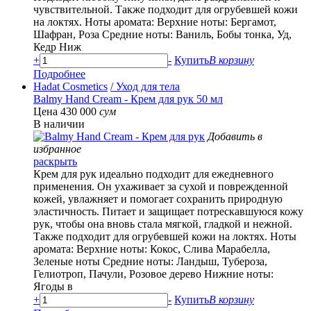
чувствительной. Также подходит для огрубевшей кожи
на локтях. Ноты аромата: Верхние ноты: Бергамот,
Шафран, Роза Средние ноты: Ваниль, Бобы тонка, Уд,
Кедр Ниж
+
-
Купить
В корзину
Подробнее
Hadat Cosmetics
/ Уход для тела
Balmy Hand Cream - Крем для рук 50 мл
Цена 430 000
сум
В наличии
Добавить в
избранное
раскрыть
Крем для рук идеально подходит для ежедневного
применения. Он ухаживает за сухой и поврежденной
кожей, увлажняет и помогает сохранить природную
эластичность. Питает и защищает потрескавшуюся кожу
рук, чтобы она вновь стала мягкой, гладкой и нежной.
Также подходит для огрубевшей кожи на локтях. Ноты
аромата: Верхние ноты: Кокос, Слива Марабелла,
Зеленые ноты Средние ноты: Ландыш, Тубероза,
Гелиотроп, Пачули, Розовое дерево Нижние ноты:
Ягоды в
+
-
Купить
В корзину