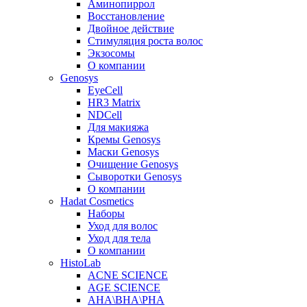
Аминопиррол
Восстановление
Двойное действие
Стимуляция роста волос
Экзосомы
О компании
Genosys
EyeCell
HR3 Matrix
NDCell
Для макияжа
Кремы Genosys
Маски Genosys
Очищение Genosys
Сыворотки Genosys
О компании
Hadat Cosmetics
Наборы
Уход для волос
Уход для тела
О компании
HistoLab
ACNE SCIENCE
AGE SCIENCE
AHA\BHA\PHA