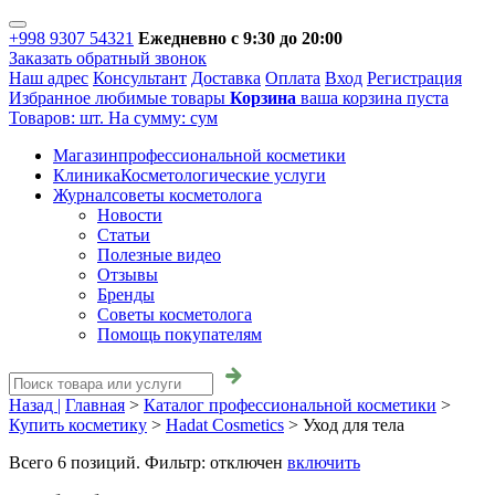
+998 9307 54321
Ежедневно с 9:30 до 20:00
Заказать обратный звонок
Наш адрес
Консультант
Доставка
Оплата
Вход
Регистрация
Избранное
любимые товары
Корзина
ваша корзина пуста
Товаров:
шт.
На сумму:
сум
Магазин
профессиональной косметики
Клиника
Косметологические услуги
Журнал
советы косметолога
Новости
Статьи
Полезные видео
Отзывы
Бренды
Советы косметолога
Помощь покупателям
Назад |
Главная
>
Каталог профессиональной косметики
>
Купить косметику
>
Hadat Cosmetics
>
Уход для тела
Всего
6
позиций. Фильтр:
отключен
включить