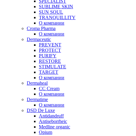
SPECIALIST
SUBLIME SKIN
SUN SOUL
TRANQUILLITY
О компании
Croma Pharma
О компании
Dermaceutic
PREVENT
PROTECT
PURIFY
RESTORE
STIMULATE
TARGET
О компании
Dermaheal
CC Cream
О компании
Dermatime
О компании
DSD De Luxe
Antidandruff
Antiseborrheic
Medline organic
Opium