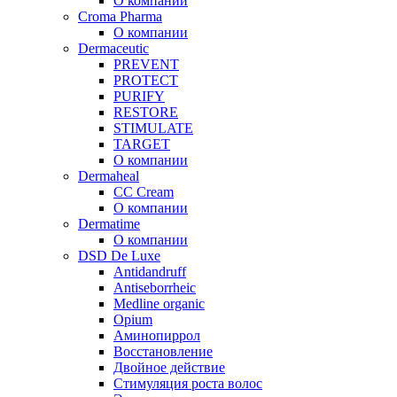
О компании
Croma Pharma
О компании
Dermaceutic
PREVENT
PROTECT
PURIFY
RESTORE
STIMULATE
TARGET
О компании
Dermaheal
CC Cream
О компании
Dermatime
О компании
DSD De Luxe
Antidandruff
Antiseborrheic
Medline organic
Opium
Аминопиррол
Восстановление
Двойное действие
Стимуляция роста волос