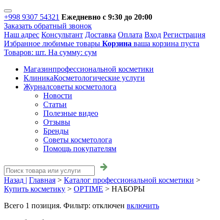
+998 9307 54321
Ежедневно с 9:30 до 20:00
Заказать обратный звонок
Наш адрес
Консультант
Доставка
Оплата
Вход
Регистрация
Избранное
любимые товары
Корзина
ваша корзина пуста
Товаров:
шт.
На сумму:
сум
Магазин
профессиональной косметики
Клиника
Косметологические услуги
Журнал
советы косметолога
Новости
Статьи
Полезные видео
Отзывы
Бренды
Советы косметолога
Помощь покупателям
Назад |
Главная
>
Каталог профессиональной косметики
>
Купить косметику
>
OPTIME
>
НАБОРЫ
Всего
1
позиция. Фильтр:
отключен
включить