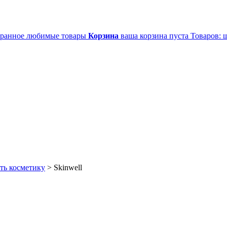
ранное
любимые товары
Корзина
ваша корзина пуста
Товаров:
ш
ть косметику
>
Skinwell