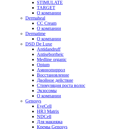
STIMULATE
TARGET
О компании
Dermaheal
CC Cream
О компании
Dermatime
О компании
DSD De Luxe
Antidandruff
Antiseborrheic
Medline organic
Opium
Аминопиррол
Восстановление
Двойное действие
Стимуляция роста волос
Экзосомы
О компании
Genosys
EyeCell
HR3 Matrix
NDCell
Для макияжа
Кремы Genosys