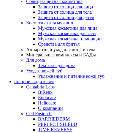
Солнцезащитная косметика
Защита от солнца для лица
Защита от солнца для тела
Защита от солнца для детей
Косметика для мужчин
Мужская косметика для лица
Мужская косметика для глаз
Мужская косметика от морщин
Средства для бритья
Аппаратный уход для лица и тела
Минеральные комплексы и БАДы
Для дома
Текстиль для дома
Уход за кожей губ
Увлажнение и питание кожи губ
по производителям
Cantabria Labs
BiRetix
Endocare
Heliocare
О компании
Cell Fusion C
BARRIEDERM
PERFECT SHIELD
TIME REVERSE