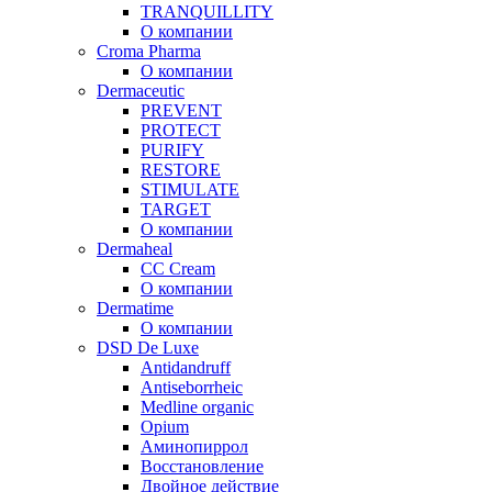
TRANQUILLITY
О компании
Croma Pharma
О компании
Dermaceutic
PREVENT
PROTECT
PURIFY
RESTORE
STIMULATE
TARGET
О компании
Dermaheal
CC Cream
О компании
Dermatime
О компании
DSD De Luxe
Antidandruff
Antiseborrheic
Medline organic
Opium
Аминопиррол
Восстановление
Двойное действие