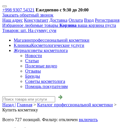
+998 9307 54321
Ежедневно с 9:30 до 20:00
Заказать обратный звонок
Наш адрес
Консультант
Доставка
Оплата
Вход
Регистрация
Избранное
любимые товары
Корзина
ваша корзина пуста
Товаров:
шт.
На сумму:
сум
Магазин
профессиональной косметики
Клиника
Косметологические услуги
Журнал
советы косметолога
Новости
Статьи
Полезные видео
Отзывы
Бренды
Советы косметолога
Помощь покупателям
Назад |
Главная
>
Каталог профессиональной косметики
>
Купить косметику
Всего
727
позиций. Фильтр:
отключен
включить