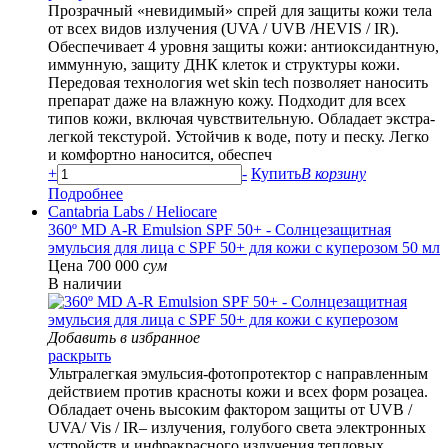
Прозрачный «невидимый» спрей для защиты кожи тела
от всех видов излучения (UVA / UVB /HEVIS / IR).
Обеспечивает 4 уровня защиты кожи: антиоксидантную,
иммунную, защиту ДНК клеток и структуры кожи.
Передовая технология wet skin tech позволяет наносить
препарат даже на влажную кожу. Подходит для всех
типов кожи, включая чувствительную. Обладает экстра-
легкой текстурой. Устойчив к воде, поту и песку. Легко
и комфортно наносится, обеспеч
+
-
Купить
В корзину
Подробнее
Cantabria Labs
/ Heliocare
360º MD A-R Emulsion SPF 50+ - Солнцезащитная
эмульсия для лица с SPF 50+ для кожи c куперозом 50 мл
Цена 700 000
сум
В наличии
Добавить в избранное
раскрыть
Ультралегкая эмульсия-фотопротектор с направленным
действием против красноты кожи и всех форм розацеа.
Обладает очень высоким фактором защиты от UVB /
UVA/ Vis / IR– излучения, голубого света электронных
устройств и инфракрасного излучения тепловых