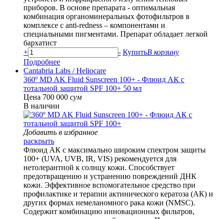
приборов. В основе препарата - оптимальная
комбинация органоминеральных фотофильтров в
комплексе с anti-redness – компонентами и
специальными пигментами. Препарат обладает легкой
бархатист
+
-
Купить
В корзину
Подробнее
Cantabria Labs
/ Heliocare
360º MD AK Fluid Sunscreen 100+ - Флюид АК с
тотальной защитой SPF 100+ 50 мл
Цена 700 000
сум
В наличии
Добавить в избранное
раскрыть
Флюид АК с максимально широким спектром защиты
100+ (UVA, UVB, IR, VIS) рекомендуется для
нетолерантной к солнцу кожи. Способствует
предотвращению и устранению повреждений ДНК
кожи. Эффективное вспомогательное средство при
профилактике и терапии актинического кератоза (АК) и
других формах немеланомного рака кожи (NMSC).
Содержит комбинацию инновационных фильтров,