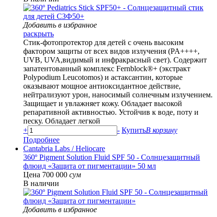
Добавить в избранное
раскрыть
Стик-фотопротектор для детей с очень высоким
фактором защиты от всех видов излучения (PA++++,
UVB, UVA,видимый и инфракрасный свет). Содержит
запатентованный комплекс Fernblock®+ (экстракт
Polypodium Leucotomos) и астаксантин, которые
оказывают мощное антиоксидантное действие,
нейтрализуют урон, наносимый солнечным излучением.
Защищает и увлажняет кожу. Обладает высокой
репаративной активностью. Устойчив к воде, поту и
песку. Обладает легкой
+
-
Купить
В корзину
Подробнее
Cantabria Labs
/ Heliocare
360º Pigment Solution Fluid SPF 50 - Солнцезащитный
флюид «Защита от пигментации» 50 мл
Цена 700 000
сум
В наличии
Добавить в избранное