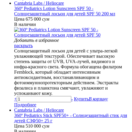
Cantabria Labs
/ Heliocare
360º Pediatrics Lotion Sunscreen SPF 50 -
Солнцезащитный лосьон для детей SPF 50 200 мл
Цена 675 000
сум
В наличии
Добавить в избранное
раскрыть
Солнцезащитный лосьон для детей с ультра-легкой
увлажняющей текстурой. Обеспечивает высокую
степень защиты от UVB, UVA-лучей, видимого и
инфра-красного света. Формула обогащена фильтром
Fernblock, который обладает интенсивным
антиоксидантным, восстанавливающим и
фотоиммуннопротекторным действием. Экстракты
физалиса и планктона смягчают, увлажняют и
успокаивают кожу.
+
-
Купить
В корзину
Подробнее
Cantabria Labs
/ Heliocare
360º Pediatrics Stick SPF50+ - Солнцезащитный стик для
детей СЗФ50+ 25 г
Цена 510 000
сум
В наличии