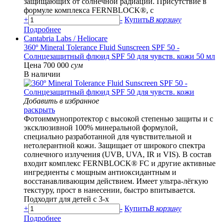
защищающих от солнечной радиации. Присутствие в
формуле комплекса FERNBLOCK®, с
+
-
Купить
В корзину
Подробнее
Cantabria Labs
/ Heliocare
360º Mineral Tolerance Fluid Sunscreen SPF 50 -
Солнцезащитный флюид SPF 50 для чувств. кожи 50 мл
Цена 700 000
сум
В наличии
Добавить в избранное
раскрыть
Фотоиммунопротектор с высокой степенью защиты и с
эксклюзивной 100% минеральной формулой,
специально разработанной для чувствительной и
нетолерантной кожи. Защищает от широкого спектра
солнечного излучения (UVB, UVA, IR и VIS). В состав
входит комплекс FERNBLOCK® FC и другие активные
ингредиенты с мощным антиоксидантным и
восстанавливающим действием. Имеет ультра-лёгкую
текстуру, прост в нанесении, быстро впитывается.
Подходит для детей с 3-х
+
-
Купить
В корзину
Подробнее