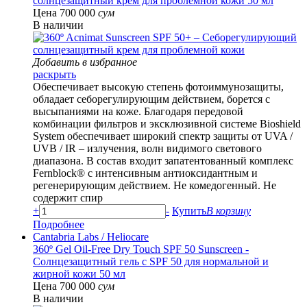
солнцезащитный крем для проблемной кожи 50 мл
Цена 700 000
сум
В наличии
Добавить в избранное
раскрыть
Обеспечивает высокую степень фотоиммунозащиты,
обладает себорегулирующим действием, борется с
высыпаниями на коже. Благодаря передовой
комбинации фильтров и эксклюзивной системе Bioshield
System обеспечивает широкий спектр защиты от UVA /
UVB / IR – излучения, волн видимого светового
диапазона. В состав входит запатентованный комплекс
Fernblock® с интенсивным антиоксидантным и
регенерирующим действием. Не комедогенный. Не
содержит спир
+
-
Купить
В корзину
Подробнее
Cantabria Labs
/ Heliocare
360º Gel Oil-Free Dry Touch SPF 50 Sunscreen -
Солнцезащитный гель с SPF 50 для нормальной и
жирной кожи 50 мл
Цена 700 000
сум
В наличии