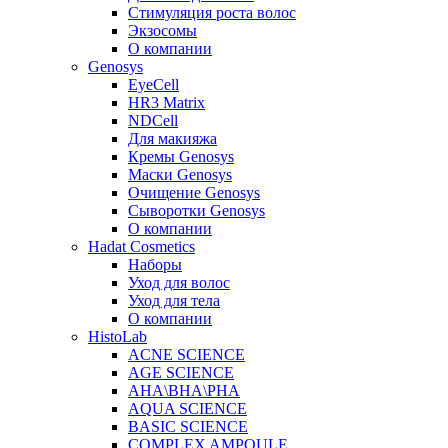
Стимуляция роста волос
Экзосомы
О компании
Genosys
EyeCell
HR3 Matrix
NDCell
Для макияжа
Кремы Genosys
Маски Genosys
Очищение Genosys
Сыворотки Genosys
О компании
Hadat Cosmetics
Наборы
Уход для волос
Уход для тела
О компании
HistoLab
ACNE SCIENCE
AGE SCIENCE
AHA\BHA\PHA
AQUA SCIENCE
BASIC SCIENCE
COMPLEX AMPOULE