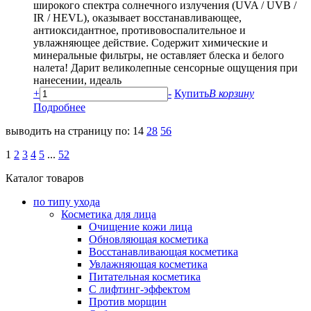
широкого спектра солнечного излучения (UVA / UVB /
IR / HEVL), оказывает восстанавливающее,
антиоксидантное, противовоспалительное и
увлажняющее действие. Содержит химические и
минеральные фильтры, не оставляет блеска и белого
налета! Дарит великолепные сенсорные ощущения при
нанесении, идеаль
+
-
Купить
В корзину
Подробнее
выводить на страницу по:
14
28
56
1
2
3
4
5
...
52
Каталог товаров
по типу ухода
Косметика для лица
Очищение кожи лица
Обновляющая косметика
Восстанавливающая косметика
Увлажняющая косметика
Питательная косметика
С лифтинг-эффектом
Против морщин