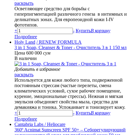
раскрыть
Осветляющее средство для борьбы с
гиперпигментацией различного генеза в интимных и
деликатных зонах. Для европеоидной кожи I-IV
фототипов.
+
-
Купить
В корзину
Подробнее
Holy Land
/ RENEW FORMULA
3 in 1 Soap, Cleanser & Toner - Очиститель 3 в 1 150 мл
Цена 600 000
сум
В наличии
Добавить в избранное
раскрыть
Используется для кожи любого типа, подверженной
постоянным стрессам (частые перелеты, смена
климатических условий, сухое рабочее помещение,
курение, эмоциональные стрессы). Нежная и мягкая
эмульсия объединяет свойства мыла, средства для
демакияжа и тоника. Успокаивает и тонизирует кожу.
+
-
Купить
В корзину
Подробнее
Cantabria Labs
/ Heliocare
360º Acnimat Sunscreen SPF 50+ – Себорегулирующий