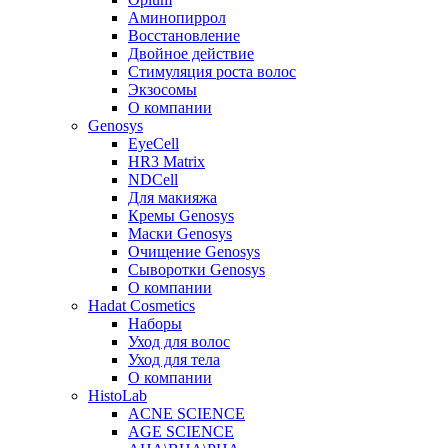
Аминопиррол
Восстановление
Двойное действие
Стимуляция роста волос
Экзосомы
О компании
Genosys
EyeCell
HR3 Matrix
NDCell
Для макияжа
Кремы Genosys
Маски Genosys
Очищение Genosys
Сыворотки Genosys
О компании
Hadat Cosmetics
Наборы
Уход для волос
Уход для тела
О компании
HistoLab
ACNE SCIENCE
AGE SCIENCE