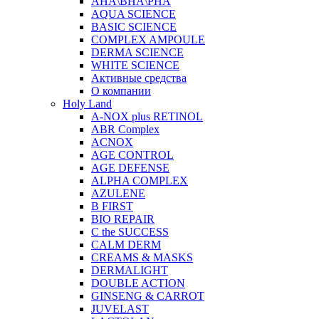
AHA\BHA\PHA
AQUA SCIENCE
BASIC SCIENCE
COMPLEX AMPOULE
DERMA SCIENCE
WHITE SCIENCE
Активные средства
О компании
Holy Land
A-NOX plus RETINOL
ABR Complex
ACNOX
AGE CONTROL
AGE DEFENSE
ALPHA COMPLEX
AZULENE
B FIRST
BIO REPAIR
C the SUCCESS
CALM DERM
CREAMS & MASKS
DERMALIGHT
DOUBLE ACTION
GINSENG & CARROT
JUVELAST