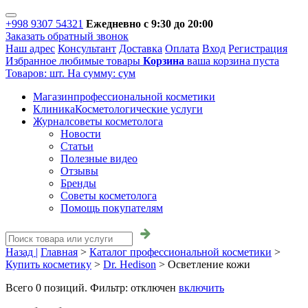
+998 9307 54321
Ежедневно с 9:30 до 20:00
Заказать обратный звонок
Наш адрес
Консультант
Доставка
Оплата
Вход
Регистрация
Избранное
любимые товары
Корзина
ваша корзина пуста
Товаров:
шт.
На сумму:
сум
Магазин
профессиональной косметики
Клиника
Косметологические услуги
Журнал
советы косметолога
Новости
Статьи
Полезные видео
Отзывы
Бренды
Советы косметолога
Помощь покупателям
Назад |
Главная
>
Каталог профессиональной косметики
>
Купить косметику
>
Dr. Hedison
>
Осветление кожи
Всего
0
позиций. Фильтр:
отключен
включить