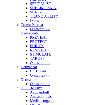
SPECIALIST
SUBLIME SKIN
SUN SOUL
TRANQUILLITY
О компании
Croma Pharma
О компании
Dermaceutic
PREVENT
PROTECT
PURIFY
RESTORE
STIMULATE
TARGET
О компании
Dermaheal
CC Cream
О компании
Dermatime
О компании
DSD De Luxe
Antidandruff
Antiseborrheic
Medline organic
Opium