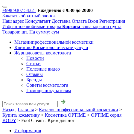
+998 9307 54321
Ежедневно с 9:30 до 20:00
Заказать обратный звонок
Наш адрес
Консультант
Доставка
Оплата
Вход
Регистрация
Избранное
любимые товары
Корзина
ваша корзина пуста
Товаров:
шт.
На сумму:
сум
Магазин
профессиональной косметики
Клиника
Косметологические услуги
Журнал
советы косметолога
Новости
Статьи
Полезные видео
Отзывы
Бренды
Советы косметолога
Помощь покупателям
Назад |
Главная
>
Каталог профессиональной косметики
>
Купить косметику
>
Косметика OPTIME
>
OPTIME серия
BODY
>
Foot Cream - Крем для ног
Информация