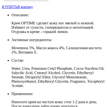
КУПИТЬ
В корзину
Описание:
Крем OPTIME сделает кожу ног мягкой и нежной.
Избавит от сухости, гиперкератоза и натоптышей.
Отдушка в креме - горький лимон.
Активные ингредиенты:
Мочевина 5%, Масло кокоса 4%, Салициловая кислота
2%, Витамин Е.
Состав:
Water, Urea, Potassium Cetyl Phosphate, Cocos Nucifera Oil,
Salycilic Acid, Cetearyl Alcohol, Glycerin, Ethylhexyl
Stearate, Dicaprylyl Ether, Glyceryl Monostearate,
Phenoxyethanol, Ethylhexyl Glycerin, Fragrance, Tocopheryl
Acetate.
Применение:
Наносите крем на чистую кожу стоп 1-2 раза в день.
После нанесения дайте крему впитаться.