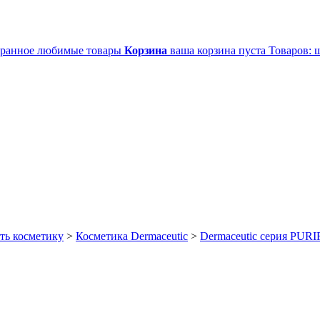
ранное
любимые товары
Корзина
ваша корзина пуста
Товаров:
ш
ть косметику
>
Косметика Dermaceutic
>
Dermaceutic серия PURI