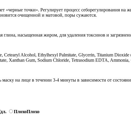
ет «черные точки». Регулирует процесс себорегулирования на 
тановится очищенной и матовой, поры сужаются.
я глина, насыщенная жиром, для удаления токсинов и загрязнени
e, Cetearyl Alcohol, Ethylhexyl Palmitate, Glycerin, Titanium Dioxide
etate, Xanthan Gum, Sodium Chloride, Tetrasodium EDTA, Ammonia, 
 маску на лице в течении 3-4 минуты в зависимости от состояни
дл.
Плохо
Плохо