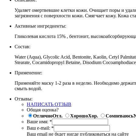
Удаляет омертвевшие клетки кожи. Очищает поры и удаля
загрязнения с поверхности кожи. Смягчает кожу. Кожа с
Активные ингредиенты:
Гликолевая кислота 15% , бентонит, высокоабсорбирующа
Состав:
Water (Aqua), Glycolic Acid, Bentonite, Kaolin, Cetyl Palmitat
Stearate, Cocamidopropyl Betaine, Disodium Cocoamphodiac
Применение:
Применяйте маску 1-2 раза в неделю. Необходимо держать
смыть водой.
Отзывы:
НАПИСАТЬ ОТЗЫВ
Общая оценка?
Отлично
Отл.
Хорошо
Хор.
Сомневаюсь
У
Ваше имя:
*
Ваш e-mail:
*
Ваш email не будет нигде публиковаться на сайте