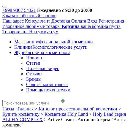
+998 9307 54321
Ежедневно с 9:30 до 20:00
Заказать обратный звонок
Наш адрес
Консультант
Доставка
Оплата
Вход
Регистрация
Избранное
любимые товары
Корзина
ваша корзина пуста
Товаров:
шт.
На сумму:
сум
Магазин
профессиональной косметики
Клиника
Косметологические услуги
Журнал
советы косметолога
Новости
Статьи
Полезные видео
Отзывы
Бренды
Советы косметолога
Помощь покупателям
Назад |
Главная
>
Каталог профессиональной косметики
>
Купить косметику
>
Косметика Holy Land
>
Holy Land серия
ALPHA COMPLEX
>
Active Cream - Активный крем "Альфа
комплекс"