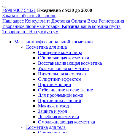
+998 9307 54321
Ежедневно с 9:30 до 20:00
Заказать обратный звонок
Наш адрес
Консультант
Доставка
Оплата
Вход
Регистрация
Избранное
любимые товары
Корзина
ваша корзина пуста
Товаров:
шт.
На сумму:
сум
Магазин
профессиональной косметики
Косметика для лица
Очищение кожи лица
Обновляющая косметика
Восстанавливающая косметика
Увлажняющая косметика
Питательная косметика
С лифтинг-эффектом
Против морщин
Отбеливание и осветление
Для проблемной кожи
Против покраснений
Макияж и уход
Защита и уход
Лечебная косметика
Омолаживающая косметика
Косметика для тела
Очищение тела