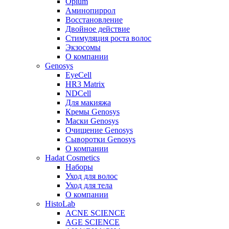
Opium
Аминопиррол
Восстановление
Двойное действие
Стимуляция роста волос
Экзосомы
О компании
Genosys
EyeCell
HR3 Matrix
NDCell
Для макияжа
Кремы Genosys
Маски Genosys
Очищение Genosys
Сыворотки Genosys
О компании
Hadat Cosmetics
Наборы
Уход для волос
Уход для тела
О компании
HistoLab
ACNE SCIENCE
AGE SCIENCE