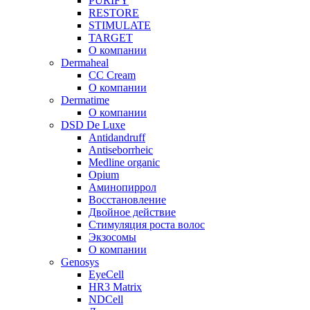
PURIFY
RESTORE
STIMULATE
TARGET
О компании
Dermaheal
CC Cream
О компании
Dermatime
О компании
DSD De Luxe
Antidandruff
Antiseborrheic
Medline organic
Opium
Аминопиррол
Восстановление
Двойное действие
Стимуляция роста волос
Экзосомы
О компании
Genosys
EyeCell
HR3 Matrix
NDCell