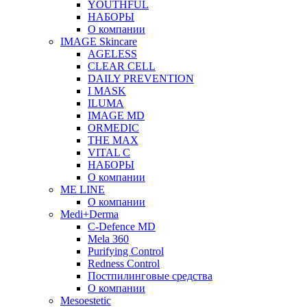
YOUTHFUL
НАБОРЫ
О компании
IMAGE Skincare
AGELESS
CLEAR CELL
DAILY PREVENTION
I MASK
ILUMA
IMAGE MD
ORMEDIC
THE MAX
VITAL C
НАБОРЫ
О компании
ME LINE
О компании
Medi+Derma
C-Defence MD
Mela 360
Purifying Control
Redness Control
Постпилинговые средства
О компании
Mesoestetic