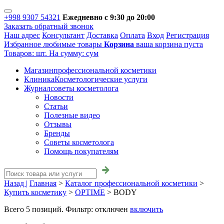
+998 9307 54321
Ежедневно с 9:30 до 20:00
Заказать обратный звонок
Наш адрес
Консультант
Доставка
Оплата
Вход
Регистрация
Избранное
любимые товары
Корзина
ваша корзина пуста
Товаров:
шт.
На сумму:
сум
Магазин
профессиональной косметики
Клиника
Косметологические услуги
Журнал
советы косметолога
Новости
Статьи
Полезные видео
Отзывы
Бренды
Советы косметолога
Помощь покупателям
Назад |
Главная
>
Каталог профессиональной косметики
>
Купить косметику
>
OPTIME
>
BODY
Всего
5
позиций. Фильтр:
отключен
включить