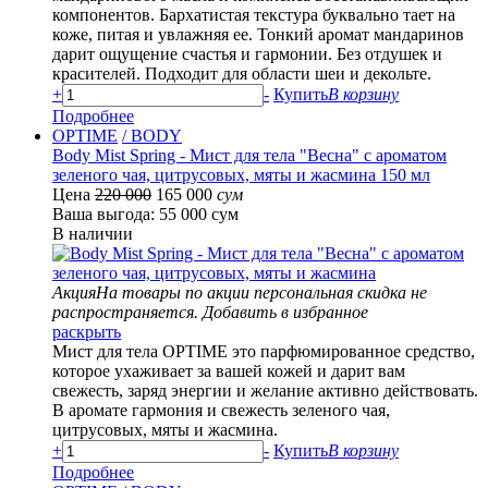
компонентов. Бархатистая текстура буквально тает на
коже, питая и увлажняя ее. Тонкий аромат мандаринов
дарит ощущение счастья и гармонии. Без отдушек и
красителей. Подходит для области шеи и декольте.
+
-
Купить
В корзину
Подробнее
OPTIME
/ BODY
Body Mist Spring - Мист для тела "Весна" с ароматом
зеленого чая, цитрусовых, мяты и жасмина 150 мл
Цена
220 000
165 000
сум
Ваша выгода: 55 000 сум
В наличии
Акция
На товары по акции персональная скидка не
распространяется.
Добавить в избранное
раскрыть
Мист для тела OPTIME это парфюмированное средство,
которое ухаживает за вашей кожей и дарит вам
свежесть, заряд энергии и желание активно действовать.
В аромате гармония и свежесть зеленого чая,
цитрусовых, мяты и жасмина.
+
-
Купить
В корзину
Подробнее