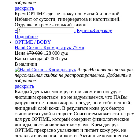
избранное
раскрыть
Крем OPTIME сделает кожу ног мягкой и нежной.
Избавит от сухости, гиперкератоза и натоптышей.
Отдушка в креме - горький лимон.
+
-
Купить
В корзину
Подробнее
OPTIME
/ BODY
Hand Cream - Крем для рук 75 мл
Цена
170 000
128 000
сум
Ваша выгода: 42 000 сум
В наличии
Акция
На товары по акции
персональная скидка не распространяется.
Добавить в
избранное
раскрыть
Каждый день мы моем руки с мылом или посуду с
чистящим средством, но не задумываемся, что ПАВы
разрушают не только жир на посуде, но и собственный
липидный слой кожи. В результате кожа рук быстро
становится сухой и стареет. Спасением может стать крем
для рук OPTIME, который содержит физиологические
липиды, восстанавливает кожу рук. Крем для рук
OPTIME прекрасно увлажняет и питает кожу рук, не
оставляя ощущения липкости. Активные компоненты,