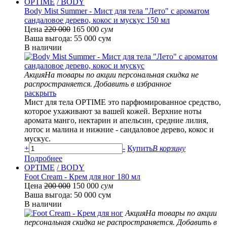
OPTIME
/ BODY
Body Mist Summer - Мист для тела "Лето" с ароматом
сандаловое дерево, кокос и мускус 150 мл
Цена
220 000
165 000
сум
Ваша выгода: 55 000 сум
В наличии
Акция
На товары по акции персональная скидка не
распространяется.
Добавить в избранное
раскрыть
Мист для тела OPTIME это парфюмированное средство,
которое ухаживают за вашей кожей. Верхние ноты
аромата манго, нектарин и апельсин, средние лилия,
лотос и малина и нижние - сандаловое дерево, кокос и
мускус.
+
-
Купить
В корзину
Подробнее
OPTIME
/ BODY
Foot Cream - Крем для ног 180 мл
Цена
200 000
150 000
сум
Ваша выгода: 50 000 сум
В наличии
Акция
На товары по акции
персональная скидка не распространяется.
Добавить в