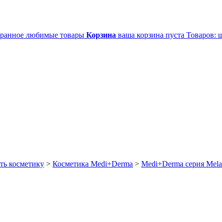
ранное
любимые товары
Корзина
ваша корзина пуста
Товаров:
ш
ть косметику
>
Косметика Medi+Derma
>
Medi+Derma серия Mela