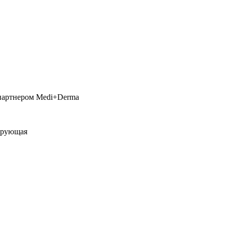
партнером Medi+Derma
тирующая