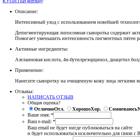
КУПИТЬ
В корзину
Описание:
Интенсивный уход с использованием новейшей технологи
Депигментирующая липосомная сыворотка содержит акти
Помогает уменьшить интенсивность пигментных пятен ра
Активные ингредиенты:
Азелаиновая кислота, 4н-бутилрезорцинол, диацетил бол
Применение:
Нанесите сыворотку на очищенную кожу лица легкими м
Отзывы:
НАПИСАТЬ ОТЗЫВ
Общая оценка?
Отлично
Отл.
Хорошо
Хор.
Сомневаюсь
У
Ваше имя:
*
Ваш e-mail:
*
Ваш email не будет нигде публиковаться на сайте
и будет использоваться исключительно для связи с 