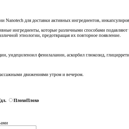
и Nanotech для доставки активных ингредиентов, инкапсулиров
вные ингредиенты, которые различными способами подавляют т
зличной этиологии, предотвращая их повторное появление.
дин, ундециленоил фенилаланин, аскорбил глюкозид, глициррети
ассажными движениями утром и вечером.
дл.
Плохо
Плохо
Вами